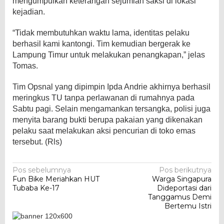
mengumpulkan keterangan sejumlah saksi di lokasi
kejadian.
“Tidak membutuhkan waktu lama, identitas pelaku
berhasil kami kantongi. Tim kemudian bergerak ke
Lampung Timur untuk melakukan penangkapan,” jelas
Tomas.
Tim Opsnal yang dipimpin Ipda Andrie akhirnya berhasil
meringkus TU tanpa perlawanan di rumahnya pada
Sabtu pagi. Selain mengamankan tersangka, polisi juga
menyita barang bukti berupa pakaian yang dikenakan
pelaku saat melakukan aksi pencurian di toko emas
tersebut. (Rls)
Navigasi
Pos sebelumnya
Pos berikutnya
Fun Bike Meriahkan HUT
Warga Singapura
pos
Tubaba Ke-17
Dideportasi dari
Tanggamus Demi
Bertemu Istri