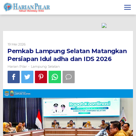
Skip
to
content
Oleh
19 Mei 2026
Harian
Pemkab Lampung Selatan Matangkan
Pilar
Persiapan Idul adha dan IDS 2026
Harian Pilar
Lampung Selatan
-