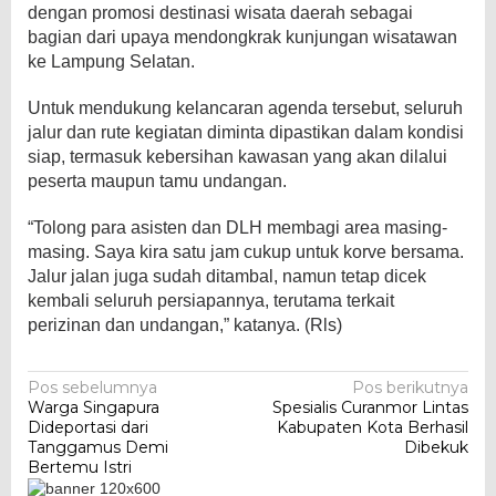
dengan promosi destinasi wisata daerah sebagai
bagian dari upaya mendongkrak kunjungan wisatawan
ke Lampung Selatan.
Untuk mendukung kelancaran agenda tersebut, seluruh
jalur dan rute kegiatan diminta dipastikan dalam kondisi
siap, termasuk kebersihan kawasan yang akan dilalui
peserta maupun tamu undangan.
“Tolong para asisten dan DLH membagi area masing-
masing. Saya kira satu jam cukup untuk korve bersama.
Jalur jalan juga sudah ditambal, namun tetap dicek
kembali seluruh persiapannya, terutama terkait
perizinan dan undangan,” katanya. (Rls)
Navigasi
Pos sebelumnya
Pos berikutnya
Warga Singapura
Spesialis Curanmor Lintas
pos
Dideportasi dari
Kabupaten Kota Berhasil
Tanggamus Demi
Dibekuk
Bertemu Istri