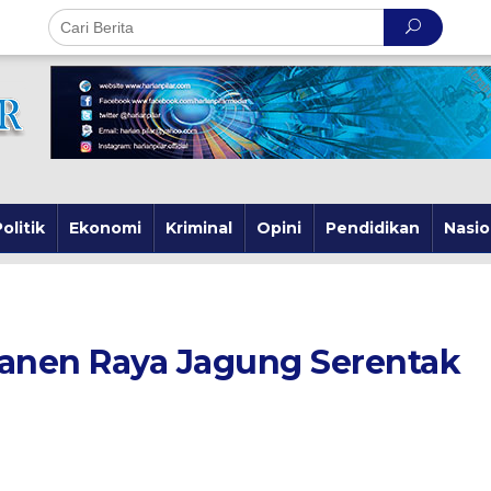
olitik
Ekonomi
Kriminal
Opini
Pendidikan
Nasio
a
ng
anen Raya Jagung Serentak
g
ak
ng
h