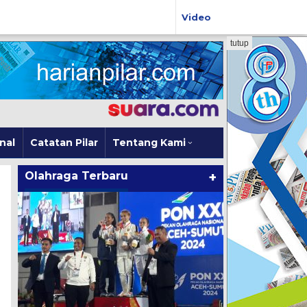
Video
tutup
nal
Catatan Pilar
Tentang Kami
Olahraga Terbaru
+