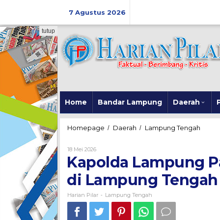
Skip
to
7 Agustus 2026
content
tutup
Home
Bandar Lampung
Daerah
P
Kapold
Homepage
Daerah
Lampung Tengah
/
/
Lampu
Panen
Oleh
18 Mei 2026
Raya
Harian
Kapolda Lampung P
Pilar
Jagun
Serent
di Lampung Tengah
di
Lampu
Harian Pilar
Lampung Tengah
-
Tenga