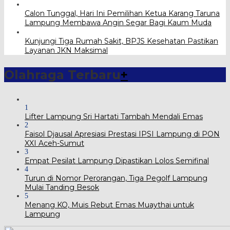
Calon Tunggal, Hari Ini Pemilihan Ketua Karang Taruna
Lampung Membawa Angin Segar Bagi Kaum Muda
Kunjungi Tiga Rumah Sakit, BPJS Kesehatan Pastikan
Layanan JKN Maksimal
Olahraga Terbaru
+
1
Lifter Lampung Sri Hartati Tambah Mendali Emas
2
Faisol Djausal Apresiasi Prestasi IPSI Lampung di PON
XXI Aceh-Sumut
3
Empat Pesilat Lampung Dipastikan Lolos Semifinal
4
Turun di Nomor Perorangan, Tiga Pegolf Lampung
Mulai Tanding Besok
5
Menang KO, Muis Rebut Emas Muaythai untuk
Lampung