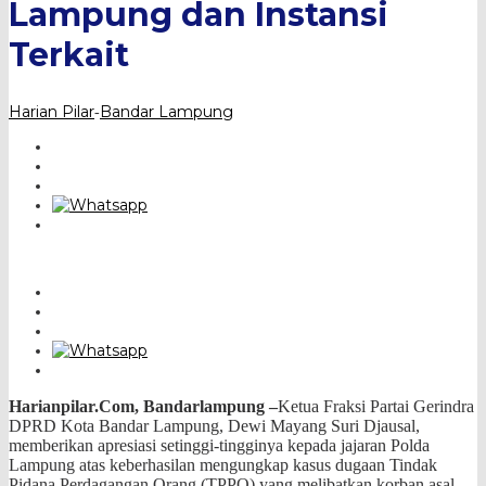
Lampung dan Instansi
dan
Instansi
Terkait
Terkait
Harian Pilar
Bandar Lampung
-
Harianpilar.Com, Bandarlampung –
Ketua Fraksi Partai Gerindra
DPRD Kota Bandar Lampung, Dewi Mayang Suri Djausal,
memberikan apresiasi setinggi-tingginya kepada jajaran Polda
Lampung atas keberhasilan mengungkap kasus dugaan Tindak
Pidana Perdagangan Orang (TPPO) yang melibatkan korban asal