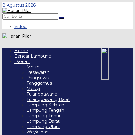
Skip
8 Agustus 2026
to
content
Video
Home
Bandar Lampung
Daerah
Metro
Pesawaran
Pringsewu
Tanggamus
Mesuji
Tulangbawang
Tulangbawang Barat
Lampung Selatan
Lampung Tengah
Lampung Timur
Lampung Barat
Lampung Utara
Waykanan