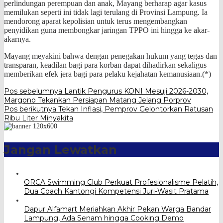
perlindungan perempuan dan anak, Mayang berharap agar kasus
memilukan seperti ini tidak lagi terulang di Provinsi Lampung. Ia
mendorong aparat kepolisian untuk terus mengembangkan
penyidikan guna membongkar jaringan TPPO ini hingga ke akar-
akarnya.
Mayang meyakini bahwa dengan penegakan hukum yang tegas dan
transparan, keadilan bagi para korban dapat dihadirkan sekaligus
memberikan efek jera bagi para pelaku kejahatan kemanusiaan.(*)
Navigasi
Pos sebelumnya
Lantik Pengurus KONI Mesuji 2026-2030,
Margono Tekankan Persiapan Matang Jelang Porprov
pos
Pos berikutnya
Tekan Inflasi, Pemprov Gelontorkan Ratusan
Ribu Liter Minyakita
Jangan Lewatkan
ORCA Swimming Club Perkuat Profesionalisme Pelatih,
Dua Coach Kantongi Kompetensi Juri-Wasit Pratama
Dapur Alfamart Meriahkan Akhir Pekan Warga Bandar
Lampung, Ada Senam hingga Cooking Demo