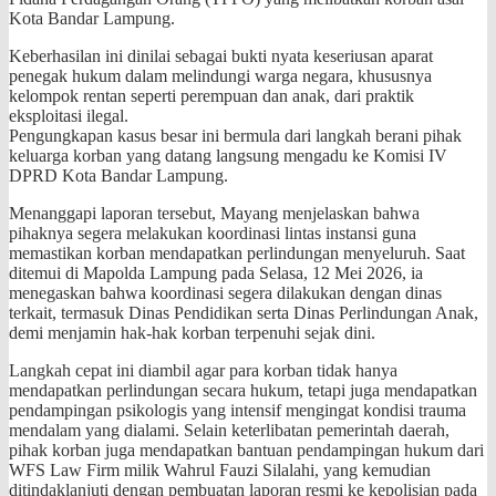
Kota Bandar Lampung.
Keberhasilan ini dinilai sebagai bukti nyata keseriusan aparat
penegak hukum dalam melindungi warga negara, khususnya
kelompok rentan seperti perempuan dan anak, dari praktik
eksploitasi ilegal.
​Pengungkapan kasus besar ini bermula dari langkah berani pihak
keluarga korban yang datang langsung mengadu ke Komisi IV
DPRD Kota Bandar Lampung.
Menanggapi laporan tersebut, Mayang menjelaskan bahwa
pihaknya segera melakukan koordinasi lintas instansi guna
memastikan korban mendapatkan perlindungan menyeluruh. Saat
ditemui di Mapolda Lampung pada Selasa, 12 Mei 2026, ia
menegaskan bahwa koordinasi segera dilakukan dengan dinas
terkait, termasuk Dinas Pendidikan serta Dinas Perlindungan Anak,
demi menjamin hak-hak korban terpenuhi sejak dini.
​Langkah cepat ini diambil agar para korban tidak hanya
mendapatkan perlindungan secara hukum, tetapi juga mendapatkan
pendampingan psikologis yang intensif mengingat kondisi trauma
mendalam yang dialami. Selain keterlibatan pemerintah daerah,
pihak korban juga mendapatkan bantuan pendampingan hukum dari
WFS Law Firm milik Wahrul Fauzi Silalahi, yang kemudian
ditindaklanjuti dengan pembuatan laporan resmi ke kepolisian pada