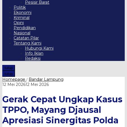
Pesisir Barat
Politik
Ekonomi
Kriminal
Opini
Pendidikan
Nasional
Catatan Pilar
Tentang Kami
Hubungi Kami
Info Iklan
Redaksi
tutup
tutup
Gerak
Homepage
Bandar Lampung
/
Cepat
oleh
12 Mei 2026
12 Mei 2026
Ungkap
Harian
Kasus
Pilar
Gerak Cepat Ungkap Kasus
TPPO,
Mayang
Djausal
TPPO, Mayang Djausal
Apresiasi
Sinergitas
Apresiasi Sinergitas Polda
Polda
Lampung