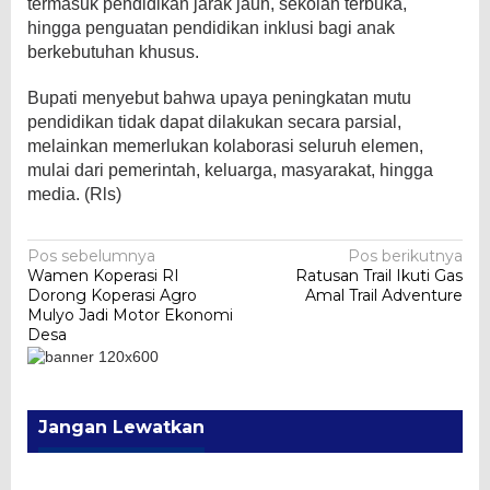
termasuk pendidikan jarak jauh, sekolah terbuka,
hingga penguatan pendidikan inklusi bagi anak
berkebutuhan khusus.
Bupati menyebut bahwa upaya peningkatan mutu
pendidikan tidak dapat dilakukan secara parsial,
melainkan memerlukan kolaborasi seluruh elemen,
mulai dari pemerintah, keluarga, masyarakat, hingga
media. (Rls)
Navigasi
Pos sebelumnya
Pos berikutnya
Wamen Koperasi RI
Ratusan Trail Ikuti Gas
pos
Dorong Koperasi Agro
Amal Trail Adventure
Mulyo Jadi Motor Ekonomi
Desa
Jangan Lewatkan