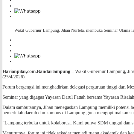
Wakil Gubernur Lampung, Jihan Nurlela, membuka Seminar Ulama Inte
Harianpilar,com.Bandarlampung –
Wakil Gubernur Lampung, Jiha
(25/4/2026).
Forum bergengsi ini menghadirkan delegasi perguruan tinggi dari Mes
Seminar yang digagas Yayasan Darul Fattah bersama Yayasan Risalah As
Dalam sambutannya, Jihan menegaskan Lampung memiliki potensi besa
pemerintah daerah dan kampus di Lampung guna mengoptimalkan sum
“Lampung terbuka untuk kolaborasi. Kami punya SDM unggul dan sumb
Menurutnya, forum ini tidak sekadar menjadi ruang akademik dan keag