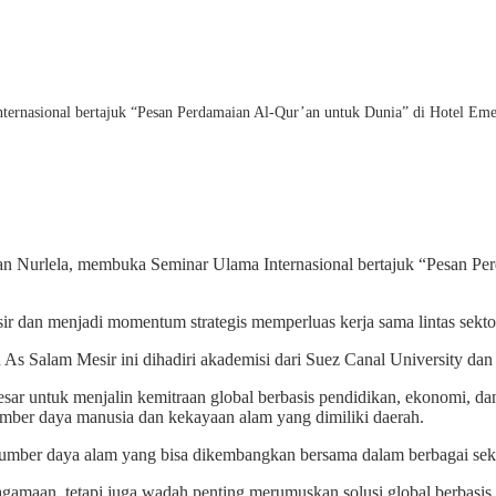
rnasional bertajuk “Pesan Perdamaian Al-Qur’an untuk Dunia” di Hotel Emer
n Nurlela, membuka Seminar Ulama Internasional bertajuk “Pesan Per
ir dan menjadi momentum strategis memperluas kerja sama lintas sektor
 Salam Mesir ini dihadiri akademisi dari Suez Canal University dan Ca
r untuk menjalin kemitraan global berbasis pendidikan, ekonomi, dan
ber daya manusia dan kekayaan alam yang dimiliki daerah.
er daya alam yang bisa dikembangkan bersama dalam berbagai sektor 
amaan, tetapi juga wadah penting merumuskan solusi global berbasis ni