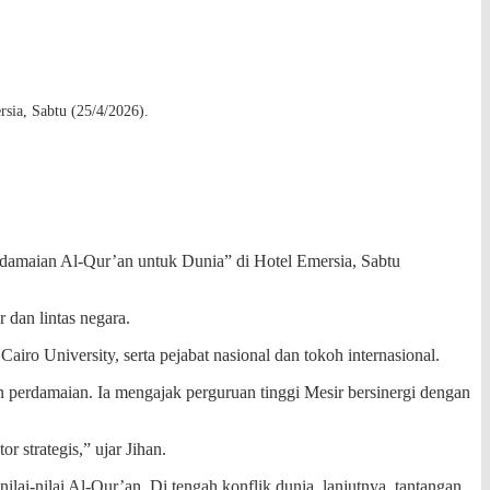
sia, Sabtu (25/4/2026).
damaian Al-Qur’an untuk Dunia” di Hotel Emersia, Sabtu
 dan lintas negara.
iro University, serta pejabat nasional dan tokoh internasional.
 perdamaian. Ia mengajak perguruan tinggi Mesir bersinergi dengan
strategis,” ujar Jihan.
lai-nilai Al-Qur’an. Di tengah konflik dunia, lanjutnya, tantangan