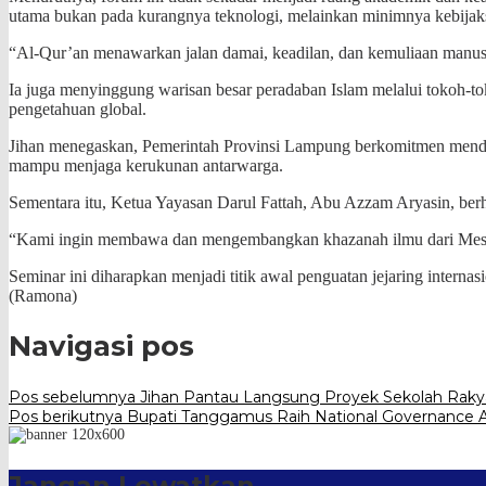
utama bukan pada kurangnya teknologi, melainkan minimnya kebijak
“Al-Qur’an menawarkan jalan damai, keadilan, dan kemuliaan manusi
Ia juga menyinggung warisan besar peradaban Islam melalui tokoh-to
pengetahuan global.
Jihan menegaskan, Pemerintah Provinsi Lampung berkomitmen mendu
mampu menjaga kerukunan antarwarga.
Sementara itu, Ketua Yayasan Darul Fattah, Abu Azzam Aryasin, be
“Kami ingin membawa dan mengembangkan khazanah ilmu dari Mesir 
Seminar ini diharapkan menjadi titik awal penguatan jejaring intern
(Ramona)
Navigasi pos
Pos sebelumnya
Jihan Pantau Langsung Proyek Sekolah Raky
Pos berikutnya
Bupati Tanggamus Raih National Governance 
Jangan Lewatkan