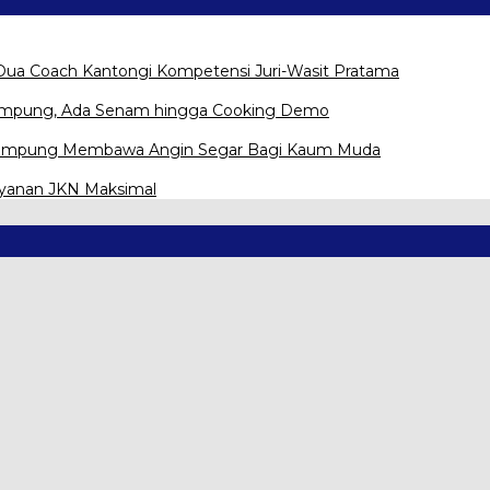
Dua Coach Kantongi Kompetensi Juri-Wasit Pratama
Lampung, Ada Senam hingga Cooking Demo
na Lampung Membawa Angin Segar Bagi Kaum Muda
ayanan JKN Maksimal