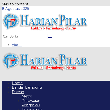
Skip to content
8 Agustus 2026
Video
Home
Bandar Lampung
Daerah
Metro
Pesawaran
Pringsewu
Tanggamus