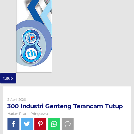
tutup
2 April 2026
Oleh
Harian
300 Industri Genteng Terancam Tutup
Pilar
Harian Pilar
Pringsewu
-