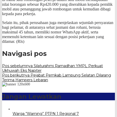
nilai borongan sebesar Rp420.000 yang diserahkan kepada pemilik
mobil atau penanggung jawab rombongan untuk kemudian dibagi
kepada para pekerja.
‎Selain itu, pihak perusahaan juga menjelaskan sejumlah persyaratan
bagi pelamar, di antaranya sehat jasmani dan rohani, berusia
maksimal 45 tahun, memiliki nomor WhatsApp aktif, serta
memenuhi ketentuan lain sesuai dengan posisi pekerjaan yang
dilamar. (Rls)
Navigasi pos
Pos sebelumnya
Silaturahmi Ramadhan YMPL Perkuat
Ukhuwah Eks Napiter
Pos berikutnya
Pejabat Pemkab Lampung Selatan Dilarang
Terima Hampers Lebaran
Jangan Lewatkan
Warga “Warning” PTPN 1 Regional 7