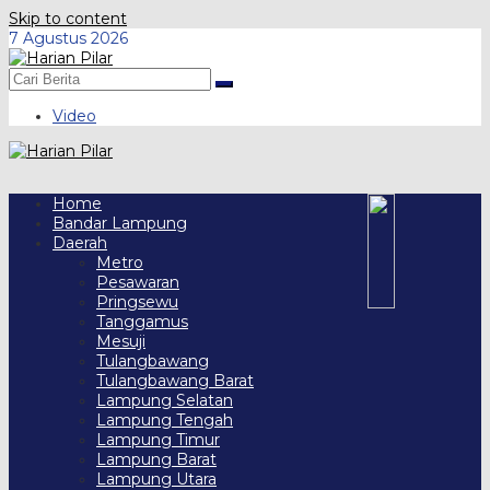
Skip to content
7 Agustus 2026
Video
Home
Bandar Lampung
Daerah
Metro
Pesawaran
Pringsewu
Tanggamus
Mesuji
Tulangbawang
Tulangbawang Barat
Lampung Selatan
Lampung Tengah
Lampung Timur
Lampung Barat
Lampung Utara