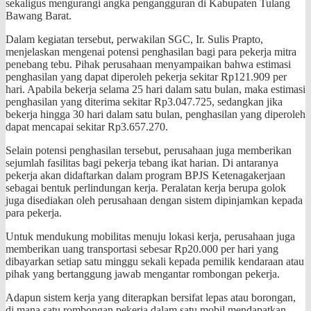
sekaligus mengurangi angka pengangguran di Kabupaten Tulang
Bawang Barat.
‎Dalam kegiatan tersebut, perwakilan SGC, Ir. Sulis Prapto,
menjelaskan mengenai potensi penghasilan bagi para pekerja mitra
penebang tebu. Pihak perusahaan menyampaikan bahwa estimasi
penghasilan yang dapat diperoleh pekerja sekitar Rp121.909 per
hari. Apabila bekerja selama 25 hari dalam satu bulan, maka estimasi
penghasilan yang diterima sekitar Rp3.047.725, sedangkan jika
bekerja hingga 30 hari dalam satu bulan, penghasilan yang diperoleh
dapat mencapai sekitar Rp3.657.270.
‎Selain potensi penghasilan tersebut, perusahaan juga memberikan
sejumlah fasilitas bagi pekerja tebang ikat harian. Di antaranya
pekerja akan didaftarkan dalam program BPJS Ketenagakerjaan
sebagai bentuk perlindungan kerja. Peralatan kerja berupa golok
juga disediakan oleh perusahaan dengan sistem dipinjamkan kepada
para pekerja.
‎‎Untuk mendukung mobilitas menuju lokasi kerja, perusahaan juga
memberikan uang transportasi sebesar Rp20.000 per hari yang
dibayarkan setiap satu minggu sekali kepada pemilik kendaraan atau
pihak yang bertanggung jawab mengantar rombongan pekerja.
‎Adapun sistem kerja yang diterapkan bersifat lepas atau borongan,
di mana satu rombongan pekerja dalam satu mobil mendapatkan