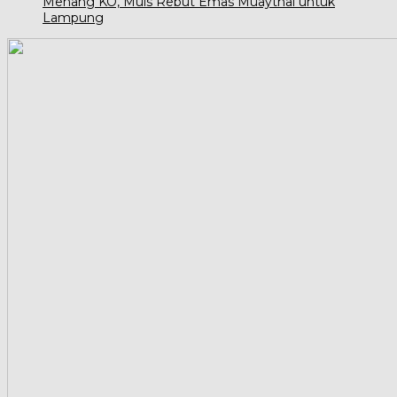
Menang KO, Muis Rebut Emas Muaythai untuk
Lampung