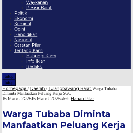
Waykanan
Pesisir Barat
Politik
Ekonomi
Kriminal
Opini
Pendidikan
Nasional
Catatan Pilar
Tentang Kami
Hubungi Kami
Info Iklan
Redaksi
tutup
tutup
Homepage
Daerah
Tulangbawang Barat
/
/
Warga Tubaba
Diminta Manfaatkan Peluang Kerja SGC
16 Maret 2026
16 Maret 2026
oleh
Harian Pilar
Warga Tubaba Diminta
Manfaatkan Peluang Kerja