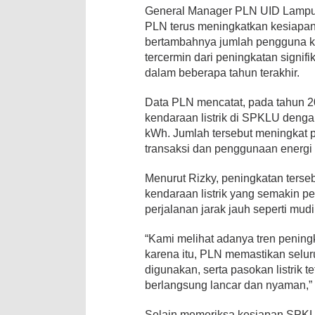
General Manager PLN UID Lampu
PLN terus meningkatkan kesiapan in
bertambahnya jumlah pengguna ken
tercermin dari peningkatan signifi
dalam beberapa tahun terakhir.
Data PLN mencatat, pada tahun 20
kendaraan listrik di SPKLU denga
kWh. Jumlah tersebut meningkat 
transaksi dan penggunaan energi
Menurut Rizky, peningkatan ters
kendaraan listrik yang semakin p
perjalanan jarak jauh seperti mud
“Kami melihat adanya tren pening
karena itu, PLN memastikan seluruh
digunakan, serta pasokan listrik 
berlangsung lancar dan nyaman,” 
Selain memeriksa kesiapan SPK