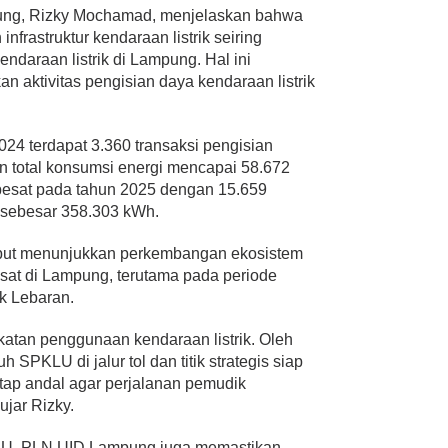
ng, Rizky Mochamad, menjelaskan bahwa
frastruktur kendaraan listrik seiring
daraan listrik di Lampung. Hal ini
kan aktivitas pengisian daya kendaraan listrik
24 terdapat 3.360 transaksi pengisian
n total konsumsi energi mencapai 58.672
pesat pada tahun 2025 dengan 15.659
 sebesar 358.303 kWh.
ebut menunjukkan perkembangan ekosistem
esat di Lampung, terutama pada periode
ik Lebaran.
katan penggunaan kendaraan listrik. Oleh
 SPKLU di jalur tol dan titik strategis siap
tetap andal agar perjalanan pemudik
ujar Rizky.
LU, PLN UID Lampung juga memastikan