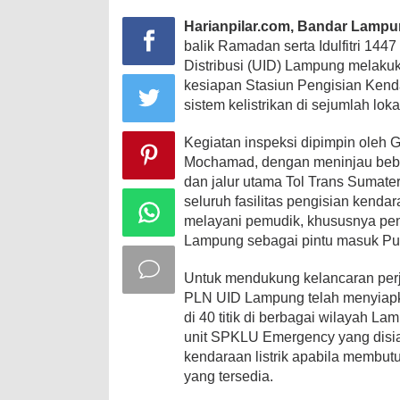
Harianpilar.com,
Bandar Lampu
balik Ramadan serta Idulfitri 1447
Distribusi (UID) Lampung melaku
kesiapan Stasiun Pengisian Ken
sistem kelistrikan di sejumlah lok
Kegiatan inspeksi dipimpin oleh
Mochamad, dengan meninjau beber
dan jalur utama Tol Trans Sumate
seluruh fasilitas pengisian kendar
melayani pemudik, khususnya peng
Lampung sebagai pintu masuk Pu
Untuk mendukung kelancaran per
PLN UID Lampung telah menyiapk
di 40 titik di berbagai wilayah L
unit SPKLU Emergency yang dis
kendaraan listrik apabila membut
yang tersedia.