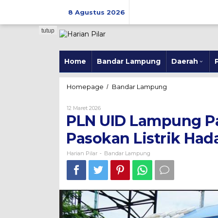
Skip
to
8 Agustus 2026
content
tutup
Home
Bandar Lampung
Daerah
P
PLN
Homepage
Bandar Lampung
/
UID
Lampung
Oleh
12 Maret 2026
Pastikan
Harian
PLN UID Lampung Pa
Pilar
Kesiapan
SPKLU
Pasokan Listrik Had
dan
Pasokan
Harian Pilar
Bandar Lampung
-
Listrik
Hadapi
Mudik
Lebaran