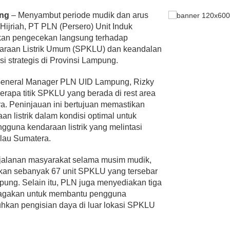
ng
– Menyambut periode mudik dan arus
 Hijriah, PT PLN (Persero) Unit Induk
kan pengecekan langsung terhadap
daraan Listrik Umum (SPKLU) dan keandalan
asi strategis di Provinsi Lampung.
 General Manager PLN UID Lampung, Rizky
apa titik SPKLU yang berada di rest area
ra. Peninjauan ini bertujuan memastikan
aan listrik dalam kondisi optimal untuk
guna kendaraan listrik yang melintasi
lau Sumatera.
jalanan masyarakat selama musim mudik,
an sebanyak 67 unit SPKLU yang tersebar
ampung. Selain itu, PLN juga menyediakan tiga
iagakan untuk membantu pengguna
uhkan pengisian daya di luar lokasi SPKLU