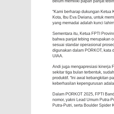
belum memiliki papan panjat tebin
“Kami berharap dukungan Ketua 
Kota, Ibu Eva Dwiana, untuk memfa
yang memadai adalah kunci lahirn
Sementara itu, Ketua FPTI Provi
bahwa panjat tebing merupakan o
sesuai standar operasional prose
digunakan dalam PORKOT, kata di
UIAA.
Andi juga mengapresiasi kinerja
sekitar tiga bulan terbentuk, sud
produktif. “Ini awal kebangkitan 
keberhasilan kepengurusan adalah
Dalam PORKOT 2025, FPTI Band
nomor, yakni Lead Umum Putra-Put
Putra-Putri, serta Boulder Spider K