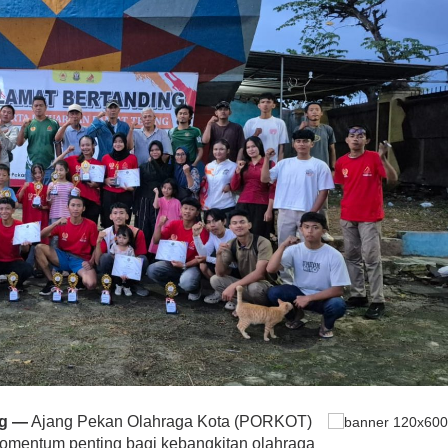
ng —
Ajang Pekan Olahraga Kota (PORKOT)
mentum penting bagi kebangkitan olahraga