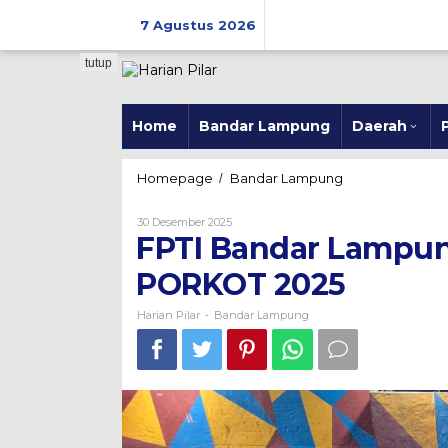
Skip
to
7 Agustus 2026
content
tutup
Home
Bandar Lampung
Daerah
P
FPTI
Homepage
Bandar Lampung
/
Bandar
Lampung
Oleh
30 Desember 2025
Jaring
Harian
FPTI Bandar Lampung
Pilar
38
Atlet
PORKOT 2025
Muda
di
Harian Pilar
Bandar Lampung
-
PORKOT
2025