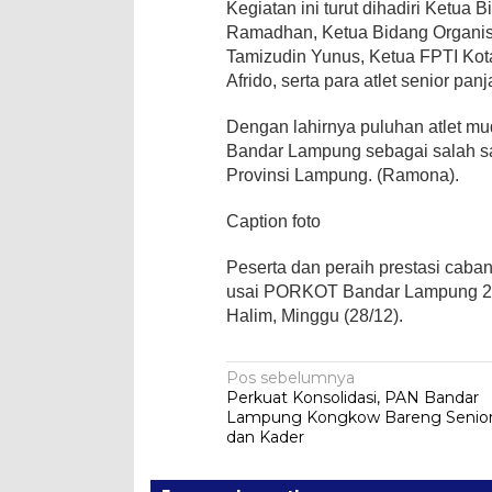
Kegiatan ini turut dihadiri Ketua
Ramadhan, Ketua Bidang Organi
Tamizudin Yunus, Ketua FPTI Ko
Afrido, serta para atlet senior panj
Dengan lahirnya puluhan atlet 
Bandar Lampung sebagai salah sat
Provinsi Lampung. (Ramona).
Caption foto
Peserta dan peraih prestasi caban
usai PORKOT Bandar Lampung 20
Halim, Minggu (28/12).
Navigasi
Pos sebelumnya
Perkuat Konsolidasi, PAN Bandar
pos
Lampung Kongkow Bareng Senio
dan Kader