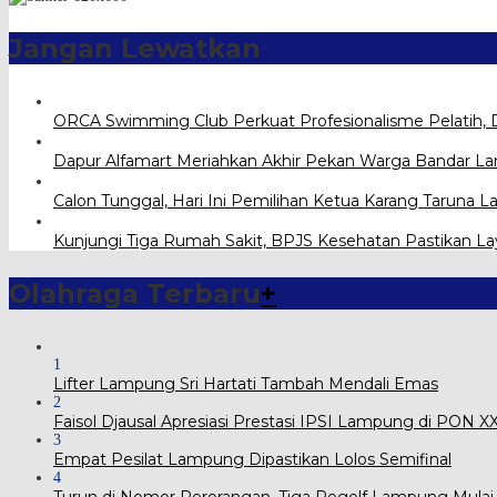
Jangan Lewatkan
ORCA Swimming Club Perkuat Profesionalisme Pelatih, 
Dapur Alfamart Meriahkan Akhir Pekan Warga Bandar 
Calon Tunggal, Hari Ini Pemilihan Ketua Karang Taru
Kunjungi Tiga Rumah Sakit, BPJS Kesehatan Pastikan L
Olahraga Terbaru
+
1
Lifter Lampung Sri Hartati Tambah Mendali Emas
2
Faisol Djausal Apresiasi Prestasi IPSI Lampung di PON 
3
Empat Pesilat Lampung Dipastikan Lolos Semifinal
4
Turun di Nomor Perorangan, Tiga Pegolf Lampung Mulai