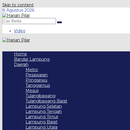
Skip to content
8 Agustus 2026
Video
Home
Bandar Lampung
Daerah
Metro
Pesawaran
Pringsewu
Tanggamus
Mesuji
Tulangbawang
Tulangbawang Barat
Lampung Selatan
Lampung Tengah
Lampung Timur
Lampung Barat
Lampung Utara