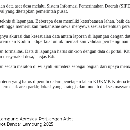
n data aset desa melalui Sistem Informasi Pemerintahan Daerah (SIPD
al yang ditetapkan pemerintah pusat.
is di lapangan. Beberapa desa memiliki keterbatasan lahan, baik dari s
n, sehingga memerlukan mekanisme sewa-menyewa sesuai ketentuan per
ya akurasi dan kesesuaian data antara laporan di lapangan dengan data
ya Korem dan Kodim—diperkuat untuk memastikan validasi pembangun
n formalitas. Data di lapangan harus sinkron dengan data di portal. K
masyarakat desa,” tegas Edi.
an secara maraton di wilayah Sumatera sebagai bagian dari upaya mem
teria yang harus dipenuhi dalam penetapan lahan KDKMP. Kriteria ters
 termasuk area parkir, lokasi yang strategis dan mudah diakses masyaraka
Lampung Apresiasi Perjuangan Atlet
orkot Bandar Lampung 2025