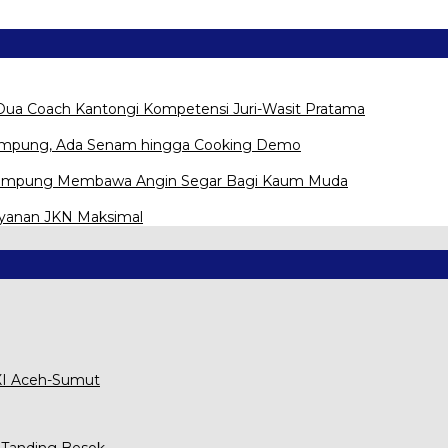
Dua Coach Kantongi Kompetensi Juri-Wasit Pratama
Lampung, Ada Senam hingga Cooking Demo
na Lampung Membawa Angin Segar Bagi Kaum Muda
ayanan JKN Maksimal
XXI Aceh-Sumut
 Tanding Besok