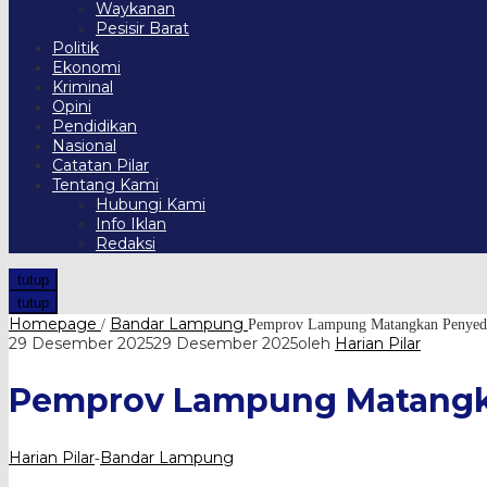
Waykanan
Pesisir Barat
Politik
Ekonomi
Kriminal
Opini
Pendidikan
Nasional
Catatan Pilar
Tentang Kami
Hubungi Kami
Info Iklan
Redaksi
tutup
tutup
Homepage
Bandar Lampung
/
Pemprov Lampung Matangkan Penyedi
29 Desember 2025
29 Desember 2025
oleh
Harian Pilar
Pemprov Lampung Matangka
Harian Pilar
Bandar Lampung
-