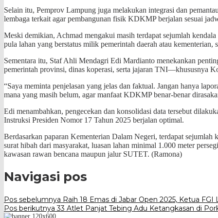
Selain itu, Pemprov Lampung juga melakukan integrasi dan pemantaua
lembaga terkait agar pembangunan fisik KDKMP berjalan sesuai jadw
Meski demikian, Achmad mengakui masih terdapat sejumlah kendala tekn
pula lahan yang berstatus milik pemerintah daerah atau kementeria
Sementara itu, Staf Ahli Mendagri Edi Mardianto menekankan pentingn
pemerintah provinsi, dinas koperasi, serta jajaran TNI—khususn
“Saya meminta penjelasan yang jelas dan faktual. Jangan hanya lapora
mana yang masih belum, agar manfaat KDKMP benar-benar dirasakan 
Edi menambahkan, pengecekan dan konsolidasi data tersebut dilakuk
Instruksi Presiden Nomor 17 Tahun 2025 berjalan optimal.
Berdasarkan paparan Kementerian Dalam Negeri, terdapat sejumlah kri
surat hibah dari masyarakat, luasan lahan minimal 1.000 meter persegi
kawasan rawan bencana maupun jalur SUTET. (Ramona)
Navigasi pos
Pos sebelumnya
Raih 18 Emas di Jabar Open 2025, Ketua FGI 
Pos berikutnya
33 Atlet Panjat Tebing Adu Ketangkasan di P