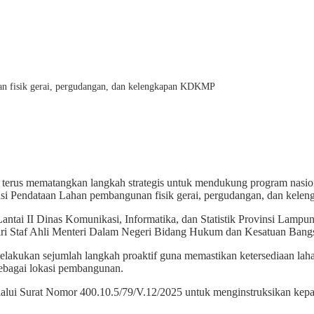
nan fisik gerai, pergudangan, dan kelengkapan KDKMP
 terus mematangkan langkah strategis untuk mendukung program nas
asi Pendataan Lahan pembangunan fisik gerai, pergudangan, dan kele
antai II Dinas Komunikasi, Informatika, dan Statistik Provinsi Lamp
iri Staf Ahli Menteri Dalam Negeri Bidang Hukum dan Kesatuan Bangsa,
ukan sejumlah langkah proaktif guna memastikan ketersediaan laha
ebagai lokasi pembangunan.
alui Surat Nomor 400.10.5/79/V.12/2025 untuk menginstruksikan kepala