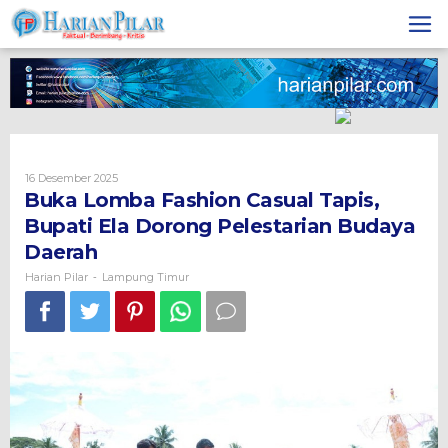
Skip
to
content
Oleh
16 Desember 2025
Harian
Buka Lomba Fashion Casual Tapis,
Pilar
Bupati Ela Dorong Pelestarian Budaya
Daerah
Harian Pilar
Lampung Timur
-