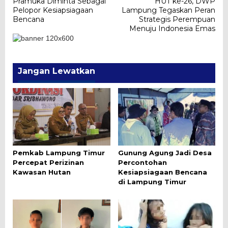
Pramuka Diminta Sebagai
HUT ke-26, DWP
pos
Pelopor Kesiapsiagaan
Lampung Tegaskan Peran
Bencana
Strategis Perempuan
Menuju Indonesia Emas
Jangan Lewatkan
Pemkab Lampung Timur
Gunung Agung Jadi Desa
Percepat Perizinan
Percontohan
Kawasan Hutan
Kesiapsiagaan Bencana
di Lampung Timur