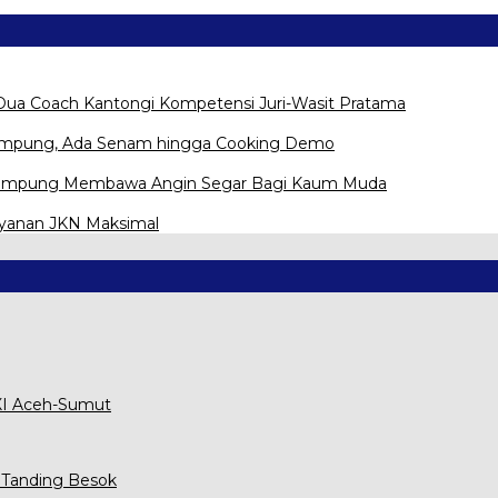
Dua Coach Kantongi Kompetensi Juri-Wasit Pratama
Lampung, Ada Senam hingga Cooking Demo
na Lampung Membawa Angin Segar Bagi Kaum Muda
ayanan JKN Maksimal
XXI Aceh-Sumut
 Tanding Besok