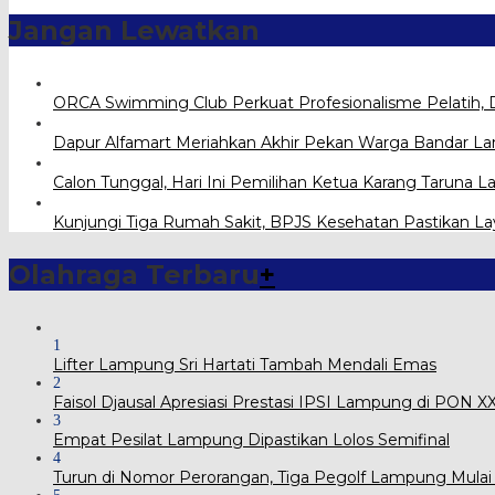
Jangan Lewatkan
ORCA Swimming Club Perkuat Profesionalisme Pelatih, 
Dapur Alfamart Meriahkan Akhir Pekan Warga Bandar 
Calon Tunggal, Hari Ini Pemilihan Ketua Karang Taru
Kunjungi Tiga Rumah Sakit, BPJS Kesehatan Pastikan L
Olahraga Terbaru
+
1
Lifter Lampung Sri Hartati Tambah Mendali Emas
2
Faisol Djausal Apresiasi Prestasi IPSI Lampung di PON 
3
Empat Pesilat Lampung Dipastikan Lolos Semifinal
4
Turun di Nomor Perorangan, Tiga Pegolf Lampung Mulai