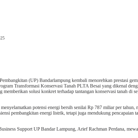
025
embangkitan (UP) Bandarlampung kembali menorehkan prestasi gemila
 Program Transformasi Konservasi Tanah PLTA Besai yang dikenal deng
ang memberikan solusi konkret terhadap tantangan konservasi tanah di s
l menyelamatkan potensi energi bersih senilai Rp 787 miliar per tahun,
isiensi pembangkitan energi listrik, tetapi juga mendukung pencapaian
ger Business Support UP Bandar Lampung, Arief Rachman Perdana, mew