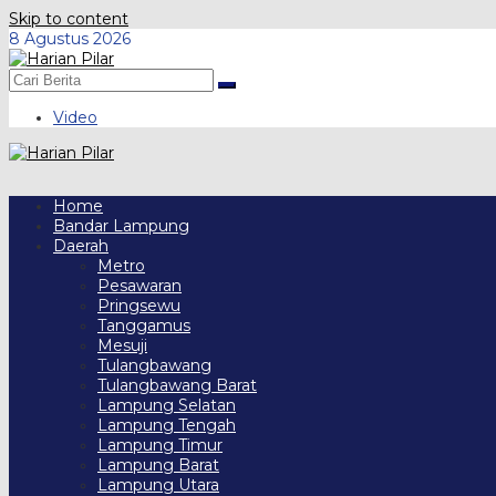
Skip to content
8 Agustus 2026
Video
Home
Bandar Lampung
Daerah
Metro
Pesawaran
Pringsewu
Tanggamus
Mesuji
Tulangbawang
Tulangbawang Barat
Lampung Selatan
Lampung Tengah
Lampung Timur
Lampung Barat
Lampung Utara