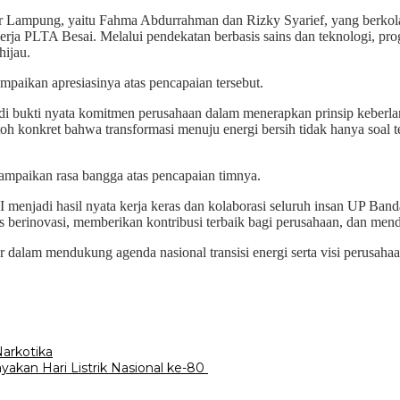
 Lampung, yaitu Fahma Abdurrahman dan Rizky Syarief, yang berkolab
rja PLTA Besai. Melalui pendekatan berbasis sains dan teknologi, prog
hijau.
aikan apresiasinya atas pencapaian tersebut.
i bukti nyata komitmen perusahaan dalam menerapkan prinsip keberlan
onkret bahwa transformasi menuju energi bersih tidak hanya soal tek
mpaikan rasa bangga atas pencapaian timnya.
menjadi hasil nyata kerja keras dan kolaborasi seluruh insan UP Ban
us berinovasi, memberikan kontribusi terbaik bagi perusahaan, dan me
lam mendukung agenda nasional transisi energi serta visi perusahaan
arkotika
an Hari Listrik Nasional ke-80