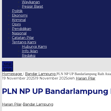
Waykanan
Pesisir Barat
Politik
Ekonomi
Kriminal
Opini
Pendidikan
Nasional
Catatan Pilar
Tentang Kami
Hubungi Kami
Info Iklan
Redaksi
tutup
tutup
Homepage
Bandar Lampung
/
PLN NP UP Bandarlampung Raih Asia
19 November 2025
19 November 2025
oleh
Harian Pilar
PLN NP UP Bandarlampung R
Harian Pilar
Bandar Lampung
-