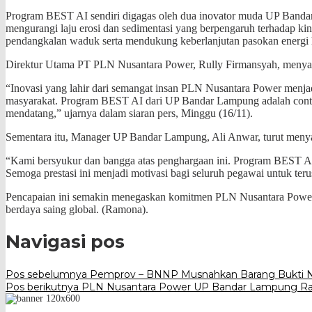
Program BEST AI sendiri digagas oleh dua inovator muda UP Bandar
mengurangi laju erosi dan sedimentasi yang berpengaruh terhadap kine
pendangkalan waduk serta mendukung keberlanjutan pasokan energi 
Direktur Utama PT PLN Nusantara Power, Rully Firmansyah, menyamp
“Inovasi yang lahir dari semangat insan PLN Nusantara Power menjad
masyarakat. Program BEST AI dari UP Bandar Lampung adalah contoh k
mendatang,” ujarnya dalam siaran pers, Minggu (16/11).
Sementara itu, Manager UP Bandar Lampung, Ali Anwar, turut menya
“Kami bersyukur dan bangga atas penghargaan ini. Program BEST AI 
Semoga prestasi ini menjadi motivasi bagi seluruh pegawai untuk ter
Pencapaian ini semakin menegaskan komitmen PLN Nusantara Power da
berdaya saing global. (Ramona).
Navigasi pos
Pos sebelumnya
Pemprov – BNNP Musnahkan Barang Bukti N
Pos berikutnya
PLN Nusantara Power UP Bandar Lampung Rayak