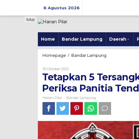
Skip
to
6 Agustus 2026
content
tutup
Home
Bandar Lampung
Daerah
P
Tetapkan
Homepage
Bandar Lampung
/
5
Tersangka,
Oleh
30 Oktober 2025
Kampus
Harian
Tetapkan 5 Tersangk
Pilar
Minta
Kejati
Periksa Panitia Ten
Periksa
Panitia
Harian Pilar
Bandar Lampung
-
Tender
Proyek
SPAM