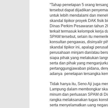
“Tahap penetapan 5 orang tersang
tersebut dapat dijadikan penyema
untuk lebih mendalami dan menelus
skandal tipikor proyek DAK fisik
Dinas Perkim Pesawaran tahun 2
terkait termasuk kelompok kerja d
SPAM tersebut, selain itu memer
konsultan pengawas, disinyalir pih
skandal tipikor ini, apalagi pe
perusahaan minjam dan/atau bers
siapa pihak yang melakukan langs
serta dan pihak yang menganjurkan
pertanggungjawaban pidana, den
adanya penetapan tersangka kemba
Tidak hanya itu, Seno Aji juga m
Lampung dalam membongkar skanda
minum dan perluasan SPAM di Di
rangka melaksanakan tugas konsti
serta menyelamatkan uang negar