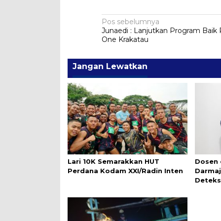
Navigasi
Pos sebelumnya
Junaedi : Lanjutkan Program Baik 
pos
One Krakatau
Jangan Lewatkan
Lari 10K Semarakkan HUT
Dosen 
Perdana Kodam XXI/Radin Inten
Darmaj
Deteks