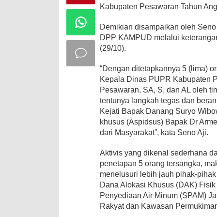
Kabupaten Pesawaran Tahun Angga
Demikian disampaikan oleh Seno 
DPP KAMPUD melalui keterangan 
(29/10).
“Dengan ditetapkannya 5 (lima) 
Kepala Dinas PUPR Kabupaten P
Pesawaran, SA, S, dan AL oleh ti
tentunya langkah tegas dan bera
Kejati Bapak Danang Suryo Wibowo
khusus (Aspidsus) Bapak Dr Arme
dari Masyarakat”, kata Seno Aji.
Aktivis yang dikenal sederhana da
penetapan 5 orang tersangka, ma
menelusuri lebih jauh pihak-pihak 
Dana Alokasi Khusus (DAK) Fisik
Penyediaan Air Minum (SPAM) Ja
Rakyat dan Kawasan Permukima