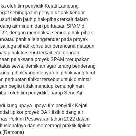
ka oleh tim penyidik Kejati Lampung
ngat sehingga tim penyidik tidak kendor
uri lebih jauh pihak-pihak terkait dalam
 bidang air minum dan perluasan SPAM di
022, dengan memeriksa semua pihak-pihak
an/atau panitia lelang/tender pada proyek
iksa juga pihak konsultan perencana maupun
ak-pihak tersebut terkait erat dengan
rusahaan pelaksana proyek SPAM merupakan
tatus sewa, demikian agar terang benderang
ung, pihak yang menyuruh, pihak yang turut
 perbuatan tipikor tersebut untuk dimintai
gan begitu tidak menutup kemungkinan
li oleh tim penyidik”, harap Seno Aji.
endukung upaya-upaya tim penyidik Kejati
l tipikor proyek DAK fisik bidang air
nas Perkim Pesawaran tahun 2022 dalam
tusionalnya dan memerangi praktik tipikor
a.(Ramona)