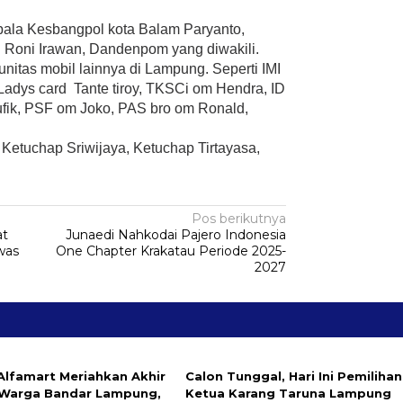
epala Kesbangpol kota Balam Paryanto,
Roni Irawan, Dandenpom yang diwakili.
nitas mobil lainnya di Lampung. Seperti IMI
dys card Tante tiroy, TKSCi om Hendra, ID
fik, PSF om Joko, PAS bro om Ronald,
 Ketuchap Sriwijaya, Ketuchap Tirtayasa,
Pos berikutnya
at
Junaedi Nahkodai Pajero Indonesia
was
One Chapter Krakatau Periode 2025-
2027
Alfamart Meriahkan Akhir
Calon Tunggal, Hari Ini Pemilihan
Warga Bandar Lampung,
Ketua Karang Taruna Lampung