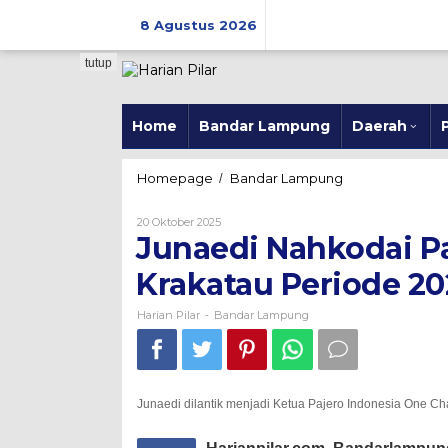
Skip
to
8 Agustus 2026
content
tutup
Home
Bandar Lampung
Daerah
P
Junaedi
Homepage
Bandar Lampung
/
Nahkodai
Pajero
Oleh
20 Oktober 2025
Indonesia
Harian
Junaedi Nahkodai P
Pilar
One
Chapter
Krakatau Periode 2
Krakatau
Periode
Harian Pilar
Bandar Lampung
-
2025-
2027
Junaedi dilantik menjadi Ketua Pajero Indonesia One C