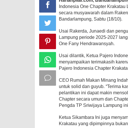
Harianpilar.com, Bandarlampu
Indonesia One Chapter Krakatau L
secara musyawarah dalam Rakerda
Bandarlampung, Sabtu (18/10).
Usai Rakerda, Junaedi dan pengu
Lampung periode 2025-2027 langs
One Fany Hendrawansyah.
Usai dilantik, Ketua Pajero Indo
menyampaikan terimakasih karen
Pajero Indonesia Chapter Krakata
CEO Rumah Makan Minang Indah G
untuk solid dan guyub. “Terima k
pelantikan ini dapat makin menso
Chapter secara umum dan Chapter
Pengda TP Sriwijaya Lampung ini
Ketua Sikambara Ini juga menyam
Krakatau yang dipimpinnya bukanl