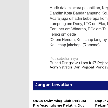
Hadir dalam acara pelantikan, K
Dandim Kota Bandarlampung Kol. 
Acara juga dihadiri beberapa komu
Lampung om Dony, LTC om Eko, La
Fortuner om Winarno, POc om Tau
Teruci om gede
fOr om Hendra, Ketuchap tangray,
Ketuchap jakchap. (Ramona)
Navigasi
Pos sebelumnya
Bupati Pringsewu Lantik 47 Pejab
pos
Administrator Dan Pejabat Penga
Jangan Lewatkan
ORCA Swimming Club Perkuat
Dapur 
Profesionalisme Pelatih, Dua
Pekan 