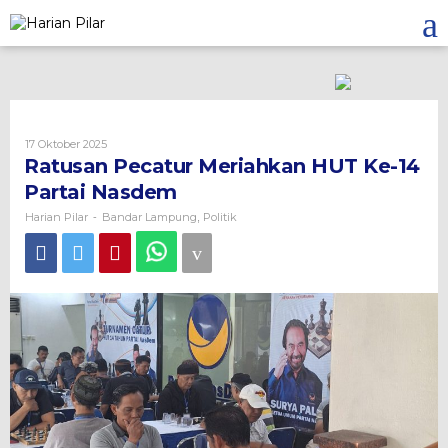
Skip
to
content
Oleh
17 Oktober 2025
Harian
Ratusan Pecatur Meriahkan HUT Ke-14
Pilar
Partai Nasdem
Harian Pilar
Bandar Lampung
Politik
-
,