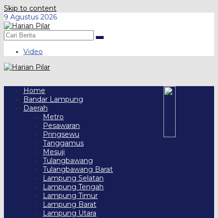
Skip to content
9 Agustus 2026
Video
Home
Bandar Lampung
Daerah
Metro
Pesawaran
Pringsewu
Tanggamus
Mesuji
Tulangbawang
Tulangbawang Barat
Lampung Selatan
Lampung Tengah
Lampung Timur
Lampung Barat
Lampung Utara