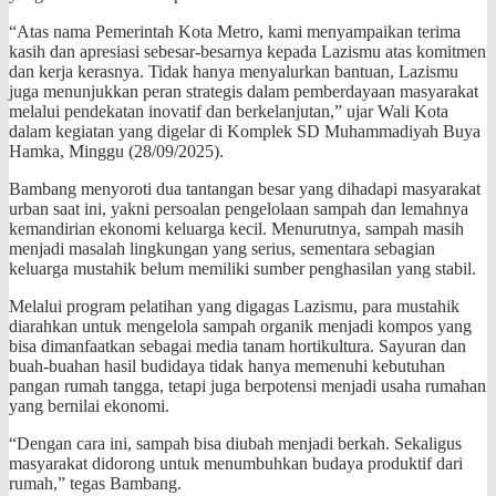
“Atas nama Pemerintah Kota Metro, kami menyampaikan terima
kasih dan apresiasi sebesar-besarnya kepada Lazismu atas komitmen
dan kerja kerasnya. Tidak hanya menyalurkan bantuan, Lazismu
juga menunjukkan peran strategis dalam pemberdayaan masyarakat
melalui pendekatan inovatif dan berkelanjutan,” ujar Wali Kota
dalam kegiatan yang digelar di Komplek SD Muhammadiyah Buya
Hamka, Minggu (28/09/2025).
Bambang menyoroti dua tantangan besar yang dihadapi masyarakat
urban saat ini, yakni persoalan pengelolaan sampah dan lemahnya
kemandirian ekonomi keluarga kecil. Menurutnya, sampah masih
menjadi masalah lingkungan yang serius, sementara sebagian
keluarga mustahik belum memiliki sumber penghasilan yang stabil.
Melalui program pelatihan yang digagas Lazismu, para mustahik
diarahkan untuk mengelola sampah organik menjadi kompos yang
bisa dimanfaatkan sebagai media tanam hortikultura. Sayuran dan
buah-buahan hasil budidaya tidak hanya memenuhi kebutuhan
pangan rumah tangga, tetapi juga berpotensi menjadi usaha rumahan
yang bernilai ekonomi.
“Dengan cara ini, sampah bisa diubah menjadi berkah. Sekaligus
masyarakat didorong untuk menumbuhkan budaya produktif dari
rumah,” tegas Bambang.