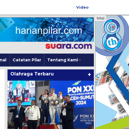
Video
tutup
nal
Catatan Pilar
Tentang Kami
Olahraga Terbaru
+