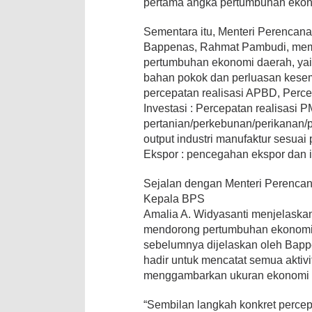
pertama angka pertumbuhan ekono
Sementara itu, Menteri Perenca
Bappenas, Rahmat Pambudi, mema
pertumbuhan ekonomi daerah, ya
bahan pokok dan perluasan kesem
percepatan realisasi APBD, Percep
Investasi : Percepatan realisasi
pertanian/perkebunan/perikanan/p
output industri manufaktur sesuai
Ekspor : pencegahan ekspor dan i
Sejalan dengan Menteri Perenc
Kepala BPS
Amalia A. Widyasanti menjelaskan
mendorong pertumbuhan ekonomi 
sebelumnya dijelaskan oleh Bap
hadir untuk mencatat semua aktiv
menggambarkan ukuran ekonomi 
“Sembilan langkah konkret perce