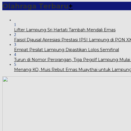
Olahraga Terbaru
+
1
Lifter Lampung Sri Hartati Tambah Mendali Emas
2
Faisol Djausal Apresiasi Prestasi IPSI Lampung di PON 
3
Empat Pesilat Lampung Dipastikan Lolos Semifinal
4
Turun di Nomor Perorangan, Tiga Pegolf Lampung Mulai
5
Menang KO, Muis Rebut Emas Muaythai untuk Lampun