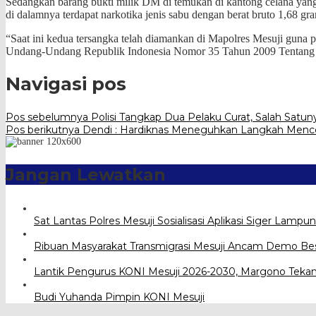
Sedangkan barang bukti milik DM di temukan di kantong celana yang 
di dalamnya terdapat narkotika jenis sabu dengan berat bruto 1,68 gr
“Saat ini kedua tersangka telah diamankan di Mapolres Mesuji guna p
Undang-Undang Republik Indonesia Nomor 35 Tahun 2009 Tentang Na
Navigasi pos
Pos sebelumnya
Polisi Tangkap Dua Pelaku Curat, Salah Sat
Pos berikutnya
Dendi : Hardiknas Meneguhkan Langkah Menc
Jangan Lewatkan
Sat Lantas Polres Mesuji Sosialisasi Aplikasi Siger Lampun
Ribuan Masyarakat Transmigrasi Mesuji Ancam Demo Be
Lantik Pengurus KONI Mesuji 2026-2030, Margono Tekan
Budi Yuhanda Pimpin KONI Mesuji