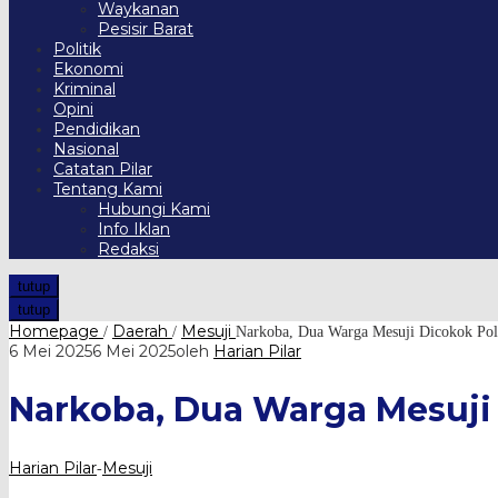
Waykanan
Pesisir Barat
Politik
Ekonomi
Kriminal
Opini
Pendidikan
Nasional
Catatan Pilar
Tentang Kami
Hubungi Kami
Info Iklan
Redaksi
tutup
tutup
Homepage
Daerah
Mesuji
/
/
Narkoba, Dua Warga Mesuji Dicokok Pol
6 Mei 2025
6 Mei 2025
oleh
Harian Pilar
Narkoba, Dua Warga Mesuji 
Harian Pilar
Mesuji
-