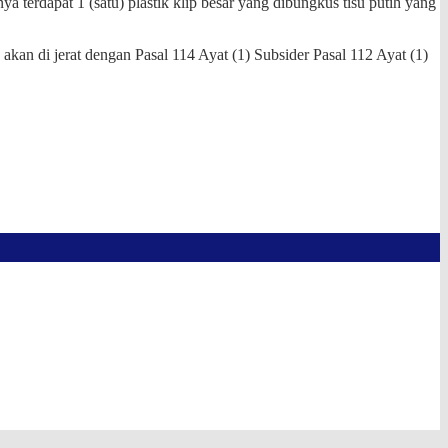
erdapat 1 (satu) plastik klip besar yang dibungkus tisu putih yang
akan di jerat dengan Pasal 114 Ayat (1) Subsider Pasal 112 Ayat (1)