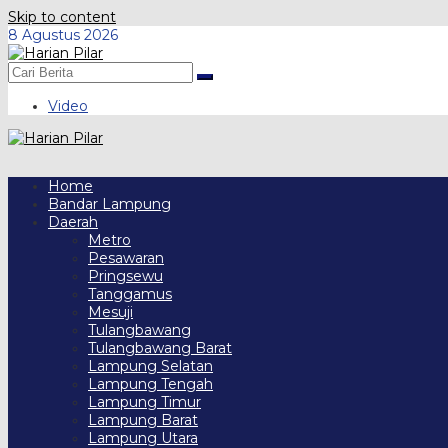
Skip to content
8 Agustus 2026
Video
Home
Bandar Lampung
Daerah
Metro
Pesawaran
Pringsewu
Tanggamus
Mesuji
Tulangbawang
Tulangbawang Barat
Lampung Selatan
Lampung Tengah
Lampung Timur
Lampung Barat
Lampung Utara