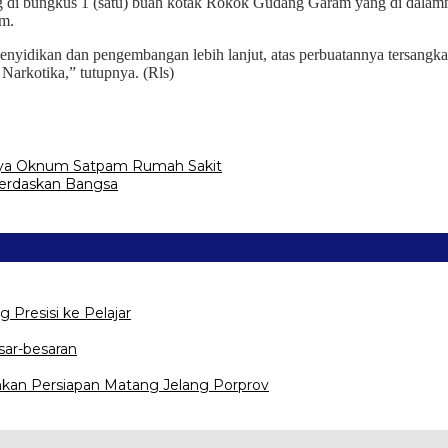
di bungkus 1 (satu) buah kotak Rokok Gudang Garam yang di dalamnya t
am.
enyidikan dan pengembangan lebih lanjut, atas perbuatannya tersangka 
rkotika,” tutupnya. (Rls)
unya Oknum Satpam Rumah Sakit
erdaskan Bangsa
g Presisi ke Pelajar
sar-besaran
kan Persiapan Matang Jelang Porprov