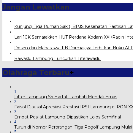
Jangan Lewatkan
Kunjungi Tiga Rumah Sakit, BPJS Kesehatan Pastikan L
Lari 10K Semarakkan HUT Perdana Kodam XXI/Radin Int
Dosen dan Mahasiswa IIB Darmajaya Terbitkan Buku AI D
Bawaslu Lampung Luncurkan Literawaslu
Olahraga Terbaru
+
1
Lifter Lampung Sri Hartati Tambah Mendali Emas
2
Faisol Djausal Apresiasi Prestasi IPSI Lampung di PON 
3
Empat Pesilat Lampung Dipastikan Lolos Semifinal
4
Turun di Nomor Perorangan, Tiga Pegolf Lampung Mulai
5