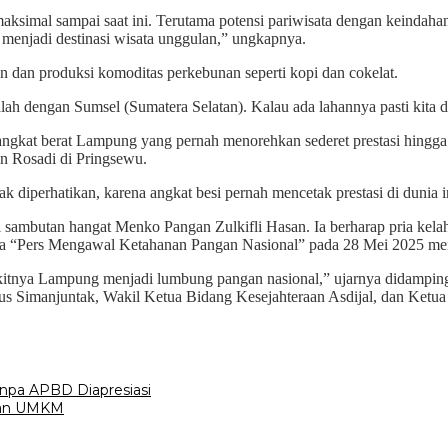
simal sampai saat ini. Terutama potensi pariwisata dengan keindahan
a menjadi destinasi wisata unggulan,” ungkapnya.
an dan produksi komoditas perkebunan seperti kopi dan cokelat.
h dengan Sumsel (Sumatera Selatan). Kalau ada lahannya pasti kita d
gkat berat Lampung yang pernah menorehkan sederet prestasi hingga
n Rosadi di Pringsewu.
 diperhatikan, karena angkat besi pernah mencetak prestasi di dunia in
ambutan hangat Menko Pangan Zulkifli Hasan. Ia berharap pria kelah
a “Pers Mengawal Ketahanan Pangan Nasional” pada 28 Mei 2025 me
kitnya Lampung menjadi lumbung pangan nasional,” ujarnya didamping
rus Simanjuntak, Wakil Ketua Bidang Kesejahteraan Asdijal, dan Ke
npa APBD Diapresiasi
tan UMKM