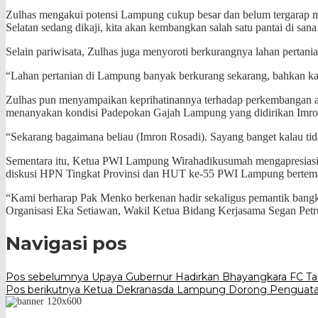
Zulhas mengakui potensi Lampung cukup besar dan belum tergarap mak
Selatan sedang dikaji, kita akan kembangkan salah satu pantai di san
Selain pariwisata, Zulhas juga menyoroti berkurangnya lahan pertani
“Lahan pertanian di Lampung banyak berkurang sekarang, bahkan kala
Zulhas pun menyampaikan keprihatinannya terhadap perkembangan an
menanyakan kondisi Padepokan Gajah Lampung yang didirikan Imro
“Sekarang bagaimana beliau (Imron Rosadi). Sayang banget kalau tidak
Sementara itu, Ketua PWI Lampung Wirahadikusumah mengapresiasi s
diskusi HPN Tingkat Provinsi dan HUT ke-55 PWI Lampung bertem
“Kami berharap Pak Menko berkenan hadir sekaligus pemantik bang
Organisasi Eka Setiawan, Wakil Ketua Bidang Kerjasama Segan Pet
Navigasi pos
Pos sebelumnya
Upaya Gubernur Hadirkan Bhayangkara FC Ta
Pos berikutnya
Ketua Dekranasda Lampung Dorong Pengua