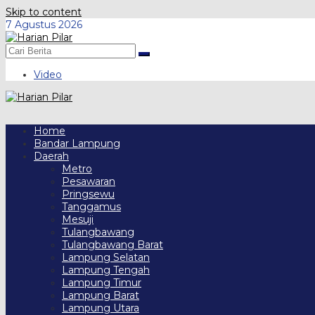
Skip to content
7 Agustus 2026
Video
Home
Bandar Lampung
Daerah
Metro
Pesawaran
Pringsewu
Tanggamus
Mesuji
Tulangbawang
Tulangbawang Barat
Lampung Selatan
Lampung Tengah
Lampung Timur
Lampung Barat
Lampung Utara