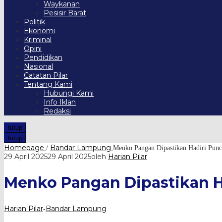
Waykanan
Pesisir Barat
Politik
Ekonomi
Kriminal
Opini
Pendidikan
Nasional
Catatan Pilar
Tentang Kami
Hubungi Kami
Info Iklan
Redaksi
tutup
tutup
Homepage
Bandar Lampung
/
Menko Pangan Dipastikan Hadiri P
29 April 2025
29 April 2025
oleh
Harian Pilar
Menko Pangan Dipastikan 
Harian Pilar
Bandar Lampung
-