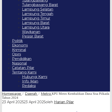
Tulangbawang
Tulangbawang Barat
Lampung Selatan
Lampung Tengah
Lampung Timur
Lampung Barat
Lampung Utara
Waykanan
Pesisir Barat
Politik
Ekonomi
Kriminal
Opini
Pendidikan
Nasional
Catatan Pilar
Tentang Kami
Hubungi Kami
Info Iklan
Redaksi
Homepage
Daerah
Metro
/
/
KPU Metro Kembalikan Dana Sisa Pilkada
Tahun 2024
23 April 2025
23 April 2025
oleh
Harian Pilar