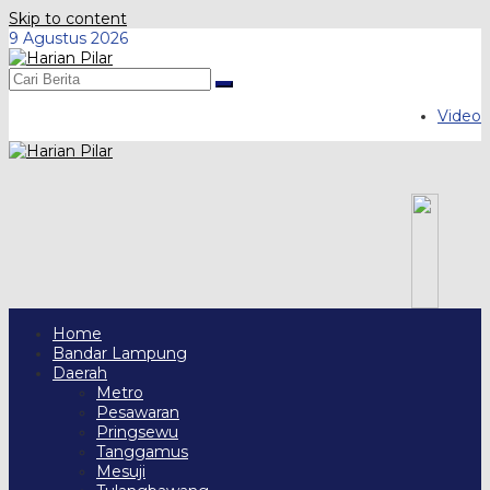
Skip to content
9 Agustus 2026
Video
Home
Bandar Lampung
Daerah
Metro
Pesawaran
Pringsewu
Tanggamus
Mesuji