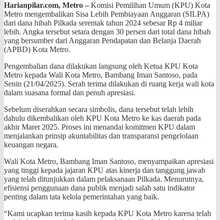
Harianpilar.com,
Metro –
Komisi Pemilihan Umum (KPU) Kota
Metro mengembalikan Sisa Lebih Pembiayaan Anggaran (SILPA)
dari dana hibah Pilkada serentak tahun 2024 sebesar Rp 4 miliar
lebih. Angka tersebut setara dengan 30 persen dari total dana hibah
yang bersumber dari Anggaran Pendapatan dan Belanja Daerah
(APBD) Kota Metro.
Pengembalian dana dilakukan langsung oleh Ketua KPU Kota
Metro kepada Wali Kota Metro, Bambang Iman Santoso, pada
Senin (21/04/2025). Serah terima dilakukan di ruang kerja wali kota
dalam suasana formal dan penuh apresiasi.
Sebelum diserahkan secara simbolis, dana tersebut telah lebih
dahulu dikembalikan oleh KPU Kota Metro ke kas daerah pada
akhir Maret 2025. Proses ini menandai komitmen KPU dalam
menjalankan prinsip akuntabilitas dan transparansi pengelolaan
keuangan negara.
Wali Kota Metro, Bambang Iman Santoso, menyampaikan apresiasi
yang tinggi kepada jajaran KPU atas kinerja dan tanggung jawab
yang telah ditunjukkan dalam pelaksanaan Pilkada. Menurutnya,
efisiensi penggunaan dana publik menjadi salah satu indikator
penting dalam tata kelola pemerintahan yang baik.
“Kami ucapkan terima kasih kepada KPU Kota Metro karena telah