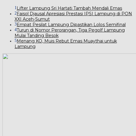
1
Lifter Lampung Sri Hartati Tambah Mendali Emas
2
Faisol Djausal Apresiasi Prestasi IPSI Lampung di PON
XXI Aceh-Sumut
3
Empat Pesilat Lampung Dipastikan Lolos Semifinal
4
Turun di Nomor Perorangan, Tiga Pegolf Lampung
Mulai Tanding Besok
5
Menang KO, Muis Rebut Emas Muaythai untuk
Lampung