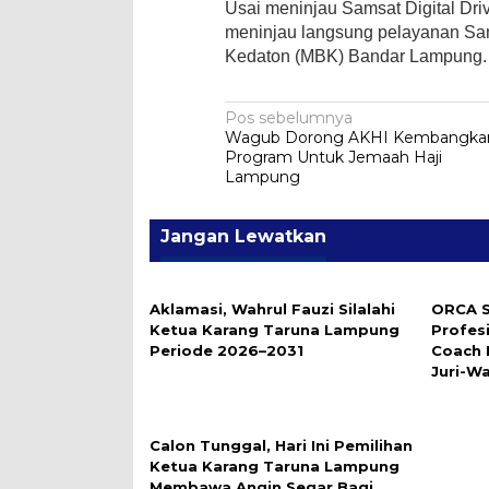
Usai meninjau Samsat Digital Dr
meninjau langsung pelayanan Sam
Kedaton (MBK) Bandar Lampung.
Navigasi
Pos sebelumnya
Wagub Dorong AKHI Kembangka
pos
Program Untuk Jemaah Haji
Lampung
Jangan Lewatkan
Aklamasi, Wahrul Fauzi Silalahi
ORCA S
Ketua Karang Taruna Lampung
Profes
Periode 2026–2031
Coach 
Juri-W
Calon Tunggal, Hari Ini Pemilihan
Ketua Karang Taruna Lampung
Membawa Angin Segar Bagi