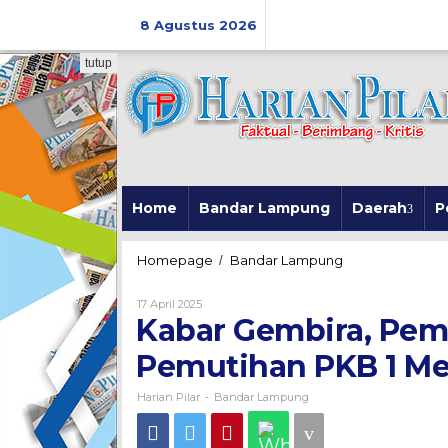
Skip
to
8 Agustus 2026
content
tutup
Home
Bandar Lampung
Daerah
P
Kabar
Homepage
Bandar Lampung
/
Gembira,
Pemprov
Oleh
17 April 2025
Lampung
Harian
Kabar Gembira, Pem
Pilar
Gelar
Pemutihan
Pemutihan PKB 1 Mei 
PKB
1
Harian Pilar
Bandar Lampung
-
Mei
-
31