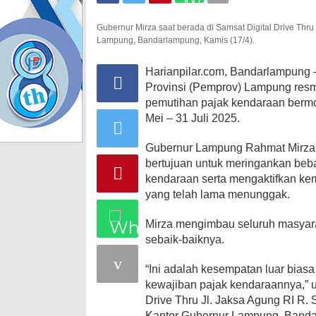
Juli
Gubernur Mirza saat berada di Samsat Digital Drive Thr
Lampung, Bandarlampung, Kamis (17/4).
Harianpilar.com, Bandarlampung 
Provinsi (Pemprov) Lampung re
pemutihan pajak kendaraan bermo
Mei – 31 Juli 2025.
Gubernur Lampung Rahmat Mirzan
bertujuan untuk meringankan be
kendaraan serta mengaktifkan k
yang telah lama menunggak.
Mirza mengimbau seluruh masyara
sebaik-baiknya.
“Ini adalah kesempatan luar bia
kewajiban pajak kendaraannya,” uj
Drive Thru Jl. Jaksa Agung RI R.
Kantor Gubernur Lampung, Bandar