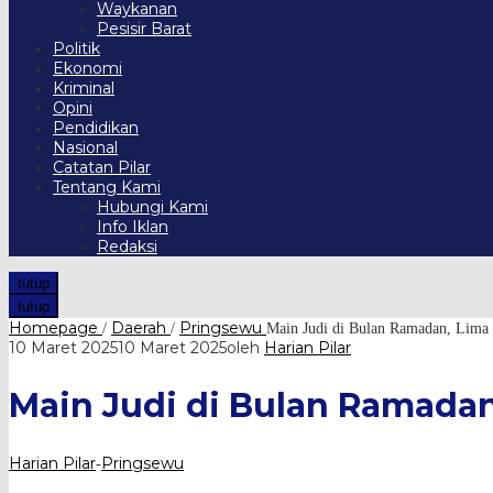
Waykanan
Pesisir Barat
Politik
Ekonomi
Kriminal
Opini
Pendidikan
Nasional
Catatan Pilar
Tentang Kami
Hubungi Kami
Info Iklan
Redaksi
tutup
tutup
Homepage
Daerah
Pringsewu
/
/
Main Judi di Bulan Ramadan, Lima 
10 Maret 2025
10 Maret 2025
oleh
Harian Pilar
Main Judi di Bulan Ramadan
Harian Pilar
Pringsewu
-