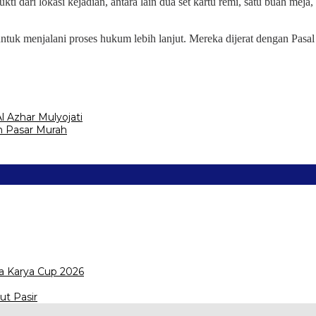
kti dari lokasi kejadian, antara lain dua set kartu remi, satu buah me
u untuk menjalani proses hukum lebih lanjut. Mereka dijerat dengan 
 Azhar Mulyojati
 Pasar Murah
a Karya Cup 2026
ut Pasir