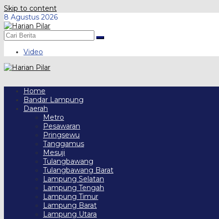
Skip to content
8 Agustus 2026
Video
Home
Bandar Lampung
Daerah
Metro
Pesawaran
Pringsewu
Tanggamus
Mesuji
Tulangbawang
Tulangbawang Barat
Lampung Selatan
Lampung Tengah
Lampung Timur
Lampung Barat
Lampung Utara