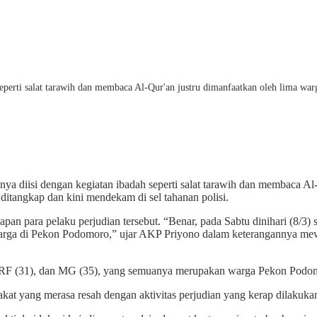
perti salat tarawih dan membaca Al-Qur'an justru dimanfaatkan oleh lima war
a diisi dengan kegiatan ibadah seperti salat tarawih dan membaca Al
 ditangkap dan kini mendekam di sel tahanan polisi.
n para pelaku perjudian tersebut. “Benar, pada Sabtu dinihari (8/3)
ah warga di Pekon Podomoro,” ujar AKP Priyono dalam keterangannya 
), RF (31), dan MG (35), yang semuanya merupakan warga Pekon Podo
t yang merasa resah dengan aktivitas perjudian yang kerap dilakukan 