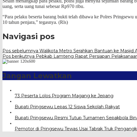
Selain menangkap para pelaku, polisi juga menyita sejumlah barang bu
uang, serta uang tunai sebesar Rp970 ribu.
“Para pelaku beserta barang bukti telah dibawa ke Polres Pringsew
10 tahun penjara,” tegasnya. (Rls)
Navigasi pos
Pos sebelumnya
Walikota Metro Serahkan Bantuan ke Masjid Al
Pos berikutnya
Pebkab Lamteng Rapat Persiapan Pelaksanaan
Jangan Lewatkan
73 Peserta Lolos Program Magang ke Jepang
Bupati Pringsewu Lepas 12 Siswa Sekolah Rakyat
Bupati Pringsewu Resmi Tutup Turnamen Sepakbola Bin
Pemotor di Pringsewu Tewas Usai Tabrak Truk Pengangk