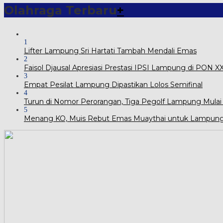
Olahraga Terbaru
+
1
Lifter Lampung Sri Hartati Tambah Mendali Emas
2
Faisol Djausal Apresiasi Prestasi IPSI Lampung di PON 
3
Empat Pesilat Lampung Dipastikan Lolos Semifinal
4
Turun di Nomor Perorangan, Tiga Pegolf Lampung Mulai
5
Menang KO, Muis Rebut Emas Muaythai untuk Lampun