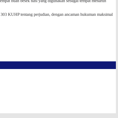
ja, empat buah besek nasi yang digunakan sebagai tempat menaruh
Pasal 303 KUHP tentang perjudian, dengan ancaman hukuman maksimal