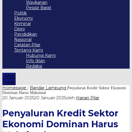
Waykanan
Pesisir Barat
Politik
Ekonomi
Kriminal
Opini
Pendidikan
Nasional
Catatan Pilar
Tentang Kami
Hubungi Kami
Info Iklan
Redaksi
tutup
tutup
Homepage
Bandar Lampung
/
Penyaluran Kredit Sektor Ekonomi
Dominan Harus Maksimal
20 Januari 2025
20 Januari 2025
oleh
Harian Pilar
Penyaluran Kredit Sektor
Ekonomi Dominan Harus