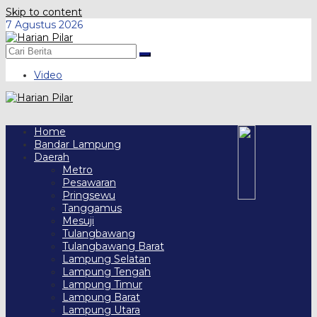
Skip to content
7 Agustus 2026
Video
Home
Bandar Lampung
Daerah
Metro
Pesawaran
Pringsewu
Tanggamus
Mesuji
Tulangbawang
Tulangbawang Barat
Lampung Selatan
Lampung Tengah
Lampung Timur
Lampung Barat
Lampung Utara