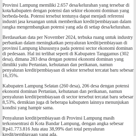
Provinsi Lampung memiliki 2.657 desa/kelurahan yang tersebar di
kota/kabupaten dengan potensi dan sektor ekonomi dominan yang
berbeda-beda. Potensi tersebut tentunya dapat menjadi referensi
industri jasa keuangan untuk memberikan kredit/pembiayaan dalam
rangka mengembangkan potensi yang ada di setiap desa/kelurahan.
Berdasarkan data per November 2024, terbuka ruang untuk industry
perbankan dalam meningkatkan penyaluran kredit/pembiayaan di
provinsi Lampung khususnya pada potensi sector ekonomi dominan
di pedesaan. Hal ini terlihat seperti di Kabupaten Tanggamus (302
desa), dimana 283 desa dengan potensi ekonomi dominan yang
dimiliki yaitu Pertanian, kehutanan dan perikanan, namun
penyaluran kredit/pembiayaan di sektor tersebut tercatat baru sebesar
16,35%.
Kabupaten Lampung Selatan (260 desa), 206 desa dengan potensi
ekonomi dominan Pertanian, kehutanan dan perikanan, namun
penyaluran kredit/pembiayaan di sector tersebut tercatat baru sebesar
8,53%, demikian juga di beberapa kabupaten lainnya menunjukan
kondisi yang hampir sama.
Penyaluran kredit/pembiayaan di Provinsi Lampung masih
terkonsentrasi di Kota Bandar Lampung, dengan angka sebesar
Rp41.773.816 Juta atau 38,99% dari total penyaluran
kredit/pembiayaan yang ada.