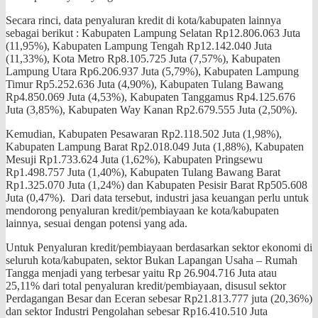
Secara rinci, data penyaluran kredit di kota/kabupaten lainnya
sebagai berikut : Kabupaten Lampung Selatan Rp12.806.063 Juta
(11,95%), Kabupaten Lampung Tengah Rp12.142.040 Juta
(11,33%), Kota Metro Rp8.105.725 Juta (7,57%), Kabupaten
Lampung Utara Rp6.206.937 Juta (5,79%), Kabupaten Lampung
Timur Rp5.252.636 Juta (4,90%), Kabupaten Tulang Bawang
Rp4.850.069 Juta (4,53%), Kabupaten Tanggamus Rp4.125.676
Juta (3,85%), Kabupaten Way Kanan Rp2.679.555 Juta (2,50%).
Kemudian, Kabupaten Pesawaran Rp2.118.502 Juta (1,98%),
Kabupaten Lampung Barat Rp2.018.049 Juta (1,88%), Kabupaten
Mesuji Rp1.733.624 Juta (1,62%), Kabupaten Pringsewu
Rp1.498.757 Juta (1,40%), Kabupaten Tulang Bawang Barat
Rp1.325.070 Juta (1,24%) dan Kabupaten Pesisir Barat Rp505.608
Juta (0,47%). Dari data tersebut, industri jasa keuangan perlu untuk
mendorong penyaluran kredit/pembiayaan ke kota/kabupaten
lainnya, sesuai dengan potensi yang ada.
Untuk Penyaluran kredit/pembiayaan berdasarkan sektor ekonomi di
seluruh kota/kabupaten, sektor Bukan Lapangan Usaha – Rumah
Tangga menjadi yang terbesar yaitu Rp 26.904.716 Juta atau
25,11% dari total penyaluran kredit/pembiayaan, disusul sektor
Perdagangan Besar dan Eceran sebesar Rp21.813.777 juta (20,36%)
dan sektor Industri Pengolahan sebesar Rp16.410.510 Juta