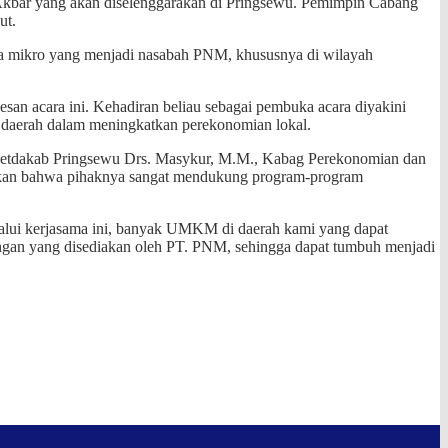
Akbar yang akan diselenggarakan di Pringsewu. Pemimpin Cabang
ut.
 mikro yang menjadi nasabah PNM, khususnya di wilayah
san acara ini. Kehadiran beliau sebagai pembuka acara diyakini
 daerah dalam meningkatkan perekonomian lokal.
n Setdakab Pringsewu Drs. Masykur, M.M., Kabag Perekonomian dan
kan bahwa pihaknya sangat mendukung program-program
lui kerjasama ini, banyak UMKM di daerah kami yang dapat
gan yang disediakan oleh PT. PNM, sehingga dapat tumbuh menjadi