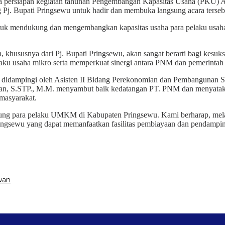
a persiapan kegiatan tahunan Pengembangan Kapasitas Usaha (PKU) 
j. Bupati Pringsewu untuk hadir dan membuka langsung acara terseb
uk mendukung dan mengembangkan kapasitas usaha para pelaku usaha
hususnya dari Pj. Bupati Pringsewu, akan sangat berarti bagi kesukse
laku usaha mikro serta memperkuat sinergi antara PNM dan pemerintah
ini didampingi oleh Asisten II Bidang Perekonomian dan Pembanguna
an, S.STP., M.M. menyambut baik kedatangan PT. PNM dan menyata
masyarakat.
ung para pelaku UMKM di Kabupaten Pringsewu. Kami berharap, mela
ngsewu yang dapat memanfaatkan fasilitas pembiayaan dan pendampin
wan