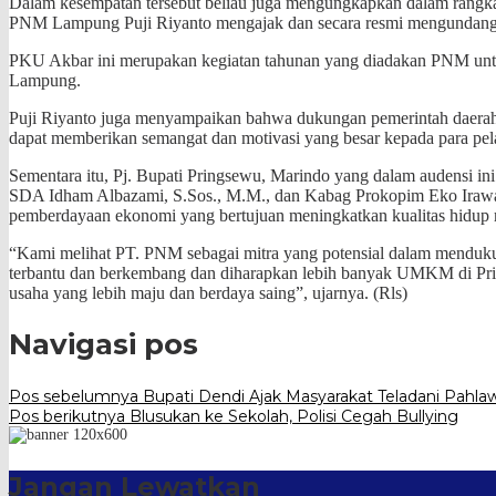
Dalam kesempatan tersebut beliau juga mengungkapkan dalam rangk
PNM Lampung Puji Riyanto mengajak dan secara resmi mengundang P
PKU Akbar ini merupakan kegiatan tahunan yang diadakan PNM unt
Lampung.
Puji Riyanto juga menyampaikan bahwa dukungan pemerintah daerah, k
dapat memberikan semangat dan motivasi yang besar kepada para pe
Sementara itu, Pj. Bupati Pringsewu, Marindo yang dalam audensi 
SDA Idham Albazami, S.Sos., M.M., dan Kabag Prokopim Eko Iraw
pemberdayaan ekonomi yang bertujuan meningkatkan kualitas hidup 
“Kami melihat PT. PNM sebagai mitra yang potensial dalam menduk
terbantu dan berkembang dan diharapkan lebih banyak UMKM di Pri
usaha yang lebih maju dan berdaya saing”, ujarnya. (Rls)
Navigasi pos
Pos sebelumnya
Bupati Dendi Ajak Masyarakat Teladani Pahla
Pos berikutnya
Blusukan ke Sekolah, Polisi Cegah Bullying
Jangan Lewatkan