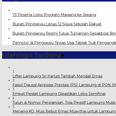
73 Peserta Lolos Program Magang ke Jepang
Bupati Pringsewu Lepas 12 Siswa Sekolah Rakyat
Bupati Pringsewu Resmi Tutup Turnamen Sepakbola Bin
Pemotor di Pringsewu Tewas Usai Tabrak Truk Pengangk
Olahraga Terbaru
+
1
Lifter Lampung Sri Hartati Tambah Mendali Emas
2
Faisol Djausal Apresiasi Prestasi IPSI Lampung di PON 
3
Empat Pesilat Lampung Dipastikan Lolos Semifinal
4
Turun di Nomor Perorangan, Tiga Pegolf Lampung Mulai
5
Menang KO, Muis Rebut Emas Muaythai untuk Lampun