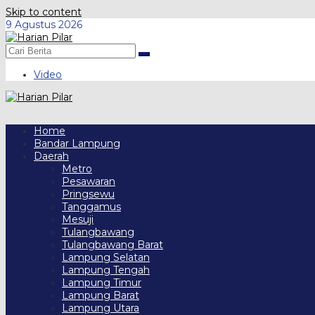
Skip to content
9 Agustus 2026
Video
Home
Bandar Lampung
Daerah
Metro
Pesawaran
Pringsewu
Tanggamus
Mesuji
Tulangbawang
Tulangbawang Barat
Lampung Selatan
Lampung Tengah
Lampung Timur
Lampung Barat
Lampung Utara