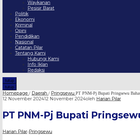
Waykanan
Pesisir Barat
Politik
Ekonomi
Kriminal
Opini
Pendidikan
Nasional
Catatan Pilar
Tentang Kami
Hubungi Kami
Info Iklan
Redaksi
tutup
tutup
Homepage
Daerah
Pringsewu
/
/
PT PNM-Pj Bupati Pringsewu Ba
12 November 2024
12 November 2024
oleh
Harian Pilar
PT PNM-Pj Bupati Prings
Harian Pilar
Pringsewu
-