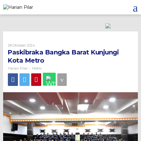
Skip
to
content
Oleh
28 Oktober 2024
Harian
Paskibraka Bangka Barat Kunjungi
Pilar
Kota Metro
Harian Pilar
Metro
-