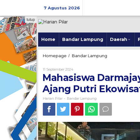
Skip
to
7 Agustus 2026
content
tutup
Home
Bandar Lampung
Daerah
P
Mahasiswa
Homepage
Bandar Lampung
/
Darmajaya
Amanda
Oleh
11 September 2024
Siap
Harian
Mahasiswa Darmajay
Pilar
Tampil
di
Ajang Putri Ekowisa
Ajang
Putri
Harian Pilar
Bandar Lampung
-
Ekowisata
Nasional