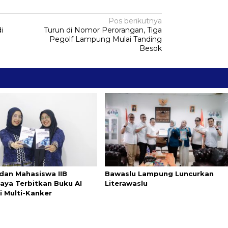
Pos berikutnya
i
Turun di Nomor Perorangan, Tiga
Pegolf Lampung Mulai Tanding
Besok
dan Mahasiswa IIB
Bawaslu Lampung Luncurkan
aya Terbitkan Buku AI
Literawaslu
i Multi-Kanker