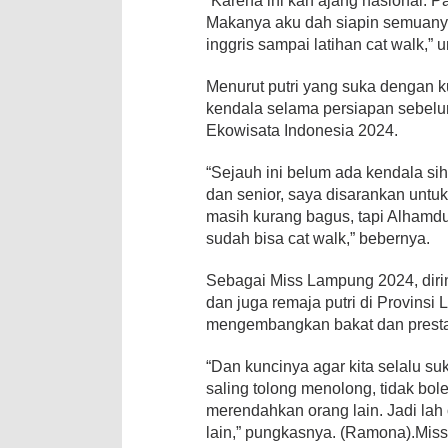
“Karena ini kan ajang nasional. Pa
Makanya aku dah siapin semuanya
inggris sampai latihan cat walk,”
Menurut putri yang suka dengan k
kendala selama persiapan sebelum
Ekowisata Indonesia 2024.
“Sejauh ini belum ada kendala si
dan senior, saya disarankan untuk 
masih kurang bagus, tapi Alhamduli
sudah bisa cat walk,” bebernya.
Sebagai Miss Lampung 2024, diri
dan juga remaja putri di Provinsi
mengembangkan bakat dan presta
“Dan kuncinya agar kita selalu s
saling tolong menolong, tidak bo
merendahkan orang lain. Jadi lah
lain,” pungkasnya. (Ramona).Miss