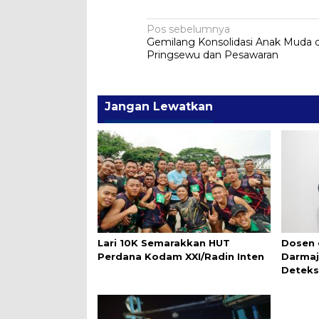
Navigasi
Pos sebelumnya
Gemilang Konsolidasi Anak Muda d
pos
Pringsewu dan Pesawaran
Jangan Lewatkan
Lari 10K Semarakkan HUT
Dosen 
Perdana Kodam XXI/Radin Inten
Darmaj
Deteks