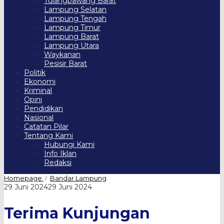
Tulangbawang Barat
Lampung Selatan
Lampung Tengah
Lampung Timur
Lampung Barat
Lampung Utara
Waykanan
Pesisir Barat
Politik
Ekonomi
Kriminal
Opini
Pendidikan
Nasional
Catatan Pilar
Tentang Kami
Hubungi Kami
Info Iklan
Redaksi
Terima
Homepage
Bandar Lampung
/
Kunjungan
oleh
29 Juni 2024
29 Juni 2024
Alfamart,
Harian
PWI
Pilar
Terima Kunjungan
Harap
Terjalin