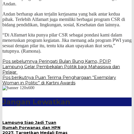
Andan.
Andan berharap akan terjalin kerjasama yang baik antar kedua
pihak. Terlebih Alfamart juga memiliki berbagai program CSR di
bidang pendidikan, lingkungan, sosial, Kesehatan dan lainnya.
“Di Alfamart kita punya pilar CSR sebagai pondasi kami dalam
meneruskan program kegiatan. Jika memang ada program PWI yang
sesuai dengan pilar itu, tentu kita akan upayakan ikut serta,”
tutupnya. (Ramona).
Navigasi
Pos sebelumnya
Peringati Bulan Bung Karno, PDIP
Lampung Gelar Pembekalan Politik bagi Mahasiswa dan
pos
Pelajar
Pos berikutnya
Puan Terima Penghargaan “Exemplary
Woman in Politic” di Kartini Awards
Jangan Lewatkan
Lampung Siap Jadi Tuan
Rumah Porwanas dan HPN
2027, Targetkan Medali Emas