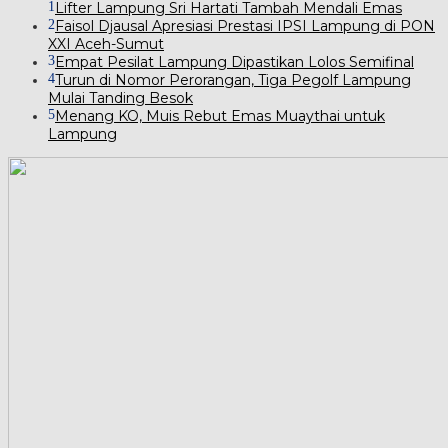
1
Lifter Lampung Sri Hartati Tambah Mendali Emas
2
Faisol Djausal Apresiasi Prestasi IPSI Lampung di PON
XXI Aceh-Sumut
3
Empat Pesilat Lampung Dipastikan Lolos Semifinal
4
Turun di Nomor Perorangan, Tiga Pegolf Lampung
Mulai Tanding Besok
5
Menang KO, Muis Rebut Emas Muaythai untuk
Lampung