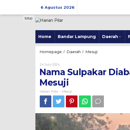
Skip
to
6 Agustus 2026
content
tutup
Home
Bandar Lampung
Daerah
P
Nama
Homepage
Daerah
Mesuji
/
/
Sulpakar
Diabadikan
Oleh
24 Juni 2024
Jadi
Harian
Nama Sulpakar Diab
Pilar
Nama
Jalan
Mesuji
Di
Mesuji
Harian Pilar
Mesuji
-