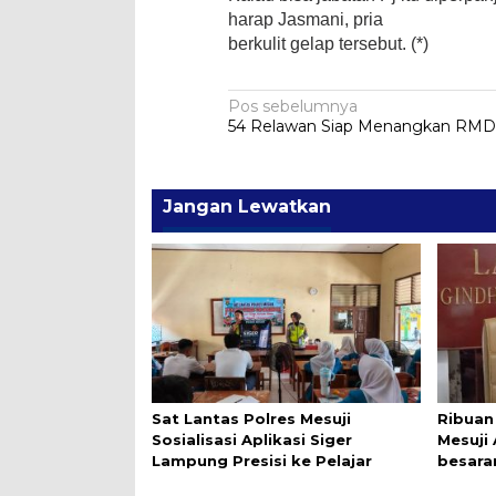
harap Jasmani, pria
berkulit gelap tersebut. (*)
Navigasi
Pos sebelumnya
54 Relawan Siap Menangkan RM
pos
Jangan Lewatkan
Sat Lantas Polres Mesuji
Ribuan
Sosialisasi Aplikasi Siger
Mesuji
Lampung Presisi ke Pelajar
besara