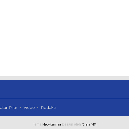
atan Pilar
Video
Redaksi
Newkarma
Gian MR
Tema
Desain oleh