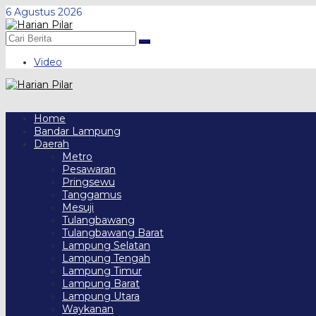
Skip
6 Agustus 2026
to
content
Video
Home
Bandar Lampung
Daerah
Metro
Pesawaran
Pringsewu
Tanggamus
Mesuji
Tulangbawang
Tulangbawang Barat
Lampung Selatan
Lampung Tengah
Lampung Timur
Lampung Barat
Lampung Utara
Waykanan