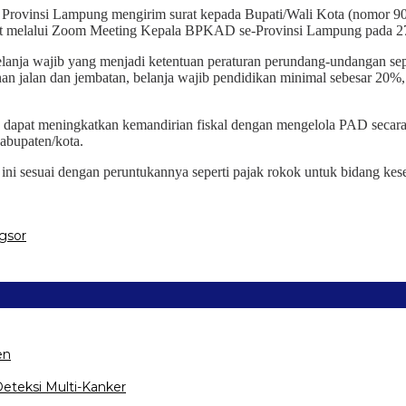
Provinsi Lampung mengirim surat kepada Bupati/Wali Kota (nomor 90
rapat melalui Zoom Meeting Kepala BPKAD se-Provinsi Lampung pada 
ja wajib yang menjadi ketentuan peraturan perundang-undangan sepert
n jalan dan jembatan, belanja wajib pendidikan minimal sebesar 20%,
n dapat meningkatkan kemandirian fiskal dengan mengelola PAD seca
kabupaten/kota.
r ini sesuai dengan peruntukannya seperti pajak rokok untuk bidang
gsor
en
eteksi Multi-Kanker