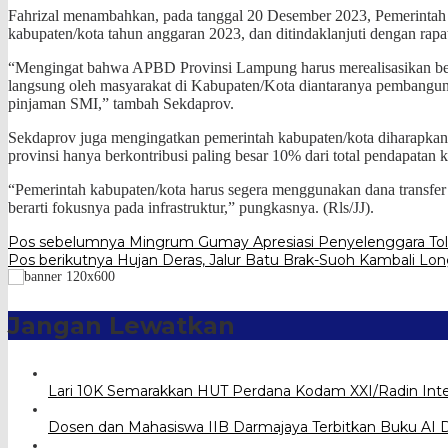
Fahrizal menambahkan, pada tanggal 20 Desember 2023, Pemerintah 
kabupaten/kota tahun anggaran 2023, dan ditindaklanjuti dengan 
“Mengingat bahwa APBD Provinsi Lampung harus merealisasikan belan
langsung oleh masyarakat di Kabupaten/Kota diantaranya pembanguna
pinjaman SMI,” tambah Sekdaprov.
Sekdaprov juga mengingatkan pemerintah kabupaten/kota diharapka
provinsi hanya berkontribusi paling besar 10% dari total pendapatan 
“Pemerintah kabupaten/kota harus segera menggunakan dana transfe
berarti fokusnya pada infrastruktur,” pungkasnya. (Rls/JJ).
Navigasi
Pos sebelumnya
Mingrum Gumay Apresiasi Penyelenggara Tol
Pos berikutnya
Hujan Deras, Jalur Batu Brak-Suoh Kambali Lon
pos
Jangan Lewatkan
Lari 10K Semarakkan HUT Perdana Kodam XXI/Radin Int
Dosen dan Mahasiswa IIB Darmajaya Terbitkan Buku AI D