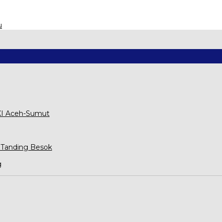
u
XXI Aceh-Sumut
 Tanding Besok
g