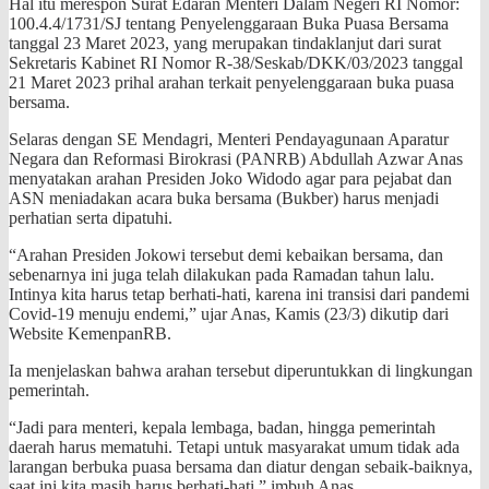
Hal itu merespon Surat Edaran Menteri Dalam Negeri RI Nomor:
100.4.4/1731/SJ tentang Penyelenggaraan Buka Puasa Bersama
tanggal 23 Maret 2023, yang merupakan tindaklanjut dari surat
Sekretaris Kabinet RI Nomor R-38/Seskab/DKK/03/2023 tanggal
21 Maret 2023 prihal arahan terkait penyelenggaraan buka puasa
bersama.
Selaras dengan SE Mendagri, Menteri Pendayagunaan Aparatur
Negara dan Reformasi Birokrasi (PANRB) Abdullah Azwar Anas
menyatakan arahan Presiden Joko Widodo agar para pejabat dan
ASN meniadakan acara buka bersama (Bukber) harus menjadi
perhatian serta dipatuhi.
“Arahan Presiden Jokowi tersebut demi kebaikan bersama, dan
sebenarnya ini juga telah dilakukan pada Ramadan tahun lalu.
Intinya kita harus tetap berhati-hati, karena ini transisi dari pandemi
Covid-19 menuju endemi,” ujar Anas, Kamis (23/3) dikutip dari
Website KemenpanRB.
Ia menjelaskan bahwa arahan tersebut diperuntukkan di lingkungan
pemerintah.
“Jadi para menteri, kepala lembaga, badan, hingga pemerintah
daerah harus mematuhi. Tetapi untuk masyarakat umum tidak ada
larangan berbuka puasa bersama dan diatur dengan sebaik-baiknya,
saat ini kita masih harus berhati-hati,” imbuh Anas.