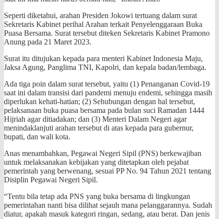
Seperti diketahui, arahan Presiden Jokowi tertuang dalam surat
Sekretaris Kabinet perihal Arahan terkait Penyelenggaraan Buka
Puasa Bersama. Surat tersebut diteken Sekretaris Kabinet Pramono
Anung pada 21 Maret 2023.
Surat itu ditujukan kepada para menteri Kabinet Indonesia Maju,
Jaksa Agung, Panglima TNI, Kapolri, dan kepala badan/lembaga.
Ada tiga poin dalam surat tersebut, yaitu (1) Penanganan Covid-19
saat ini dalam transisi dari pandemi menuju endemi, sehingga masih
diperlukan kehati-hatian; (2) Sehubungan dengan hal tersebut,
pelaksanaan buka puasa bersama pada bulan suci Ramadan 1444
Hijriah agar ditiadakan; dan (3) Menteri Dalam Negeri agar
menindaklanjuti arahan tersebut di atas kepada para gubernur,
bupati, dan wali kota.
Anas menambahkan, Pegawai Negeri Sipil (PNS) berkewajiban
untuk melaksanakan kebijakan yang ditetapkan oleh pejabat
pemerintah yang berwenang, sesuai PP No. 94 Tahun 2021 tentang
Disiplin Pegawai Negeri Sipil.
“Tentu bila tetap ada PNS yang buka bersama di lingkungan
pemerintahan nanti bisa dilihat sejauh mana pelanggarannya. Sudah
diatur, apakah masuk kategori ringan, sedang, atau berat. Dan jenis