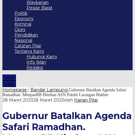
Waykanan
Pesisir Barat
Politik
Ekonomi
Kriminal
Opini
Pendidikan
Nasional
Catatan Pilar
Tentang Kami
Hubungi Kami
Info Iklan
Redaksi
tutup
tutup
Homepage
Bandar Lampung
/
Gubernur Batalkan Agenda Safari
Ramadhan. MenpanRB Himbau ASN Patuhi Larangan Bukber
28 Maret 2023
28 Maret 2023
oleh
Harian Pilar
Gubernur Batalkan Agenda
Safari Ramadhan.