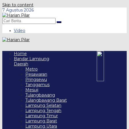
Skip to content
7 Agustus 2026
Video
Home
Bandar Lampung
Daerah
Metro
Pesawaran
Pringsewu
Tanggamus
Mesuji
Tulangbawang
Tulangbawang Barat
Lampung Selatan
Lampung Tengah
Lampung Timur
Lampung Barat
Lampung Utara