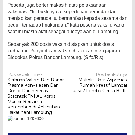
Peserta juga berterimakasih atas pelaksanaan
vaksinasi. “Ini bukti nyata, kepedulian pemuda, dan
menjadikan pemuda itu bermanfaat kepada sesama dan
peduli terhadap lingkungan,” kata peserta vaksin, yang
saat ini masih aktif sebagai budayawan di Lampung.
Sebanyak 200 dosis vaksin disiapkan untuk dosis
kedua ini. Penyuntikan vaksin dilakukan oleh jajaran
Biddokes Polres Bandar Lampung. (Sifa/Rls)
Navigasi
Pos sebelumnya
Pos berikutnya
Serbuan Vaksin Dan Donor
Mukhlis Basri Aspresiasi
pos
Plasma Konvalesen Dan
Rumah Kreatif Lambar
Donor Darah Secara
Juara 2 Lomba Cerita BPIP
Serentak TNI AL Korps
Marinir Bersama
Kemenhub di Pelabuhan
Bakauheni Lampung