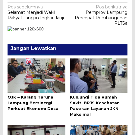
Navigasi
Pos sebelumnya
Pos berikutnya
Selamat Menjadi Wakil
Pemprov Lampung
pos
Rakyat Jangan Ingkar Janji
Percepat Pembangunan
PLTSa
Jangan Lewatkan
OJK – Karang Taruna
Kunjungi Tiga Rumah
Lampung Bersinergi
Sakit, BPJS Kesehatan
Perkuat Ekonomi Desa
Pastikan Layanan JKN
Maksimal