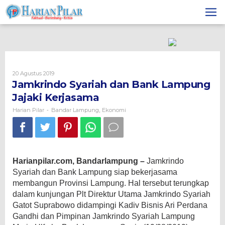
Skip
to
content
Oleh
20 Agustus 2019
Harian
Jamkrindo Syariah dan Bank Lampung
Pilar
Jajaki Kerjasama
Harian Pilar
Bandar Lampung
Ekonomi
-
,
Harianpilar.com, Bandarlampung –
Jamkrindo
Syariah dan Bank Lampung siap bekerjasama
membangun Provinsi Lampung. Hal tersebut terungkap
dalam kunjungan Plt Direktur Utama Jamkrindo Syariah
Gatot Suprabowo didampingi Kadiv Bisnis Ari Perdana
Gandhi dan Pimpinan Jamkrindo Syariah Lampung