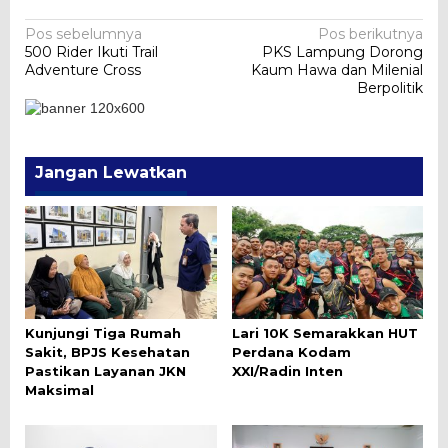
Navigasi
Pos sebelumnya
Pos berikutnya
500 Rider Ikuti Trail
PKS Lampung Dorong
pos
Adventure Cross
Kaum Hawa dan Milenial
Berpolitik
Jangan Lewatkan
Kunjungi Tiga Rumah
Lari 10K Semarakkan HUT
Sakit, BPJS Kesehatan
Perdana Kodam
Pastikan Layanan JKN
XXI/Radin Inten
Maksimal