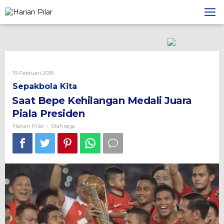
Skip
to
content
Oleh
19 Februari 2018
Harian
Sepakbola Kita
Pilar
Saat Bepe Kehilangan Medali Juara
Piala Presiden
Harian Pilar
Olahraga
-