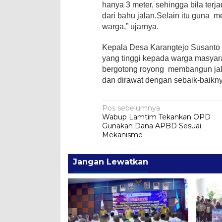
hanya 3 meter, sehingga bila terj
dari bahu jalan.Selain itu guna 
warga,” ujarnya.
Kepala Desa Karangtejo Susanto 
yang tinggi kepada warga masya
bergotong royong membangun jala
dan dirawat dengan sebaik-baikny
Navigasi
Pos sebelumnya
Wabup Lamtim Tekankan OPD
pos
Gunakan Dana APBD Sesuai
Mekanisme
Jangan Lewatkan