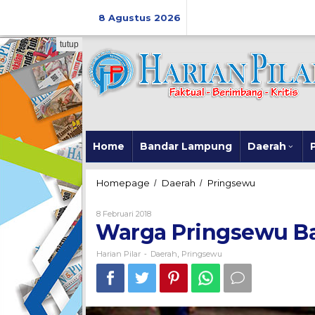
Skip
to
8 Agustus 2026
content
tutup
Home
Bandar Lampung
Daerah
P
Warga
Homepage
Daerah
Pringsewu
/
/
Pringsewu
Bangun
Oleh
8 Februari 2018
Jalan
Harian
Warga Pringsewu Ba
Pilar
Rapat
Beton
Harian Pilar
Daerah
Pringsewu
-
,