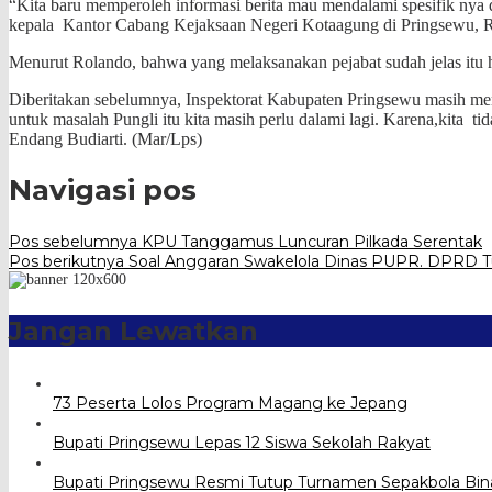
“Kita baru memperoleh informasi berita mau mendalami spesifik nya 
kepala Kantor Cabang Kejaksaan Negeri Kotaagung di Pringsewu, R
Menurut Rolando, bahwa yang melaksanakan pejabat sudah jelas itu ha
Diberitakan sebelumnya, Inspektorat Kabupaten Pringsewu masih mend
untuk masalah Pungli itu kita masih perlu dalami lagi. Karena,kita 
Endang Budiarti. (Mar/Lps)
Navigasi pos
Pos sebelumnya
KPU Tanggamus Luncuran Pilkada Serentak
Pos berikutnya
Soal Anggaran Swakelola Dinas PUPR. DPRD Tu
Jangan Lewatkan
73 Peserta Lolos Program Magang ke Jepang
Bupati Pringsewu Lepas 12 Siswa Sekolah Rakyat
Bupati Pringsewu Resmi Tutup Turnamen Sepakbola Bin