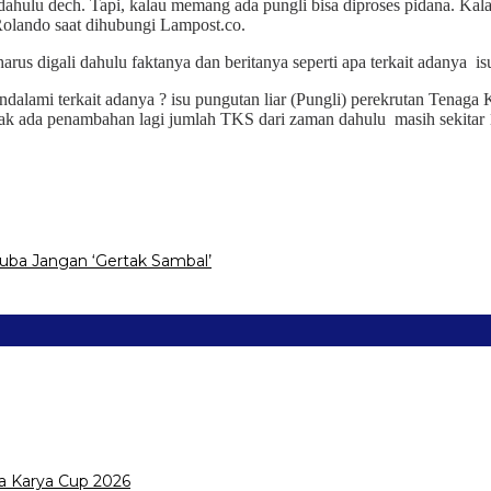
dahulu dech. Tapi, kalau memang ada pungli bisa diproses pidana. Kal
olando saat dihubungi Lampost.co.
rus digali dahulu faktanya dan beritanya seperti apa terkait adanya 
alami terkait adanya ? isu pungutan liar (Pungli) perekrutan Tenaga 
tidak ada penambahan lagi jumlah TKS dari zaman dahulu masih sekitar 
ba Jangan ‘Gertak Sambal’
a Karya Cup 2026