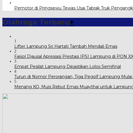
Pemotor di Pringsewu Tewas Usai Tabrak Truk Pengangk
Olahraga Terbaru
+
1
Lifter Lampung Sri Hartati Tambah Mendali Emas
2
Faisol Djausal Apresiasi Prestasi IPSI Lampung di PON 
3
Empat Pesilat Lampung Dipastikan Lolos Semifinal
4
Turun di Nomor Perorangan, Tiga Pegolf Lampung Mulai
5
Menang KO, Muis Rebut Emas Muaythai untuk Lampun