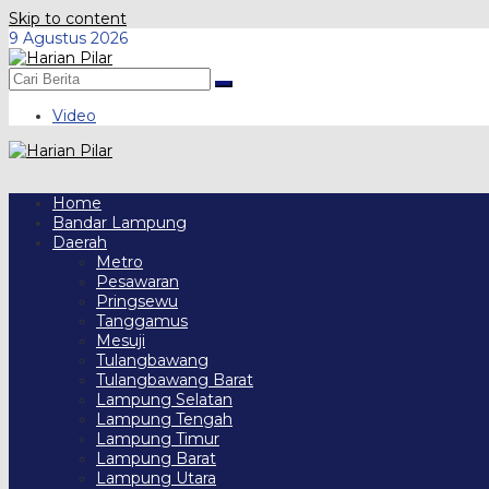
Skip to content
9 Agustus 2026
Video
Home
Bandar Lampung
Daerah
Metro
Pesawaran
Pringsewu
Tanggamus
Mesuji
Tulangbawang
Tulangbawang Barat
Lampung Selatan
Lampung Tengah
Lampung Timur
Lampung Barat
Lampung Utara