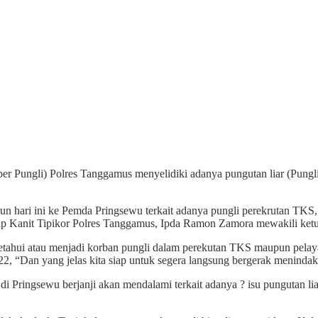
r Pungli) Polres Tanggamus menyelidiki adanya pungutan liar (Pungl
n hari ini ke Pemda Pringsewu terkait adanya pungli perekrutan TKS, d
kap Kanit Tipikor Polres Tanggamus, Ipda Ramon Zamora mewakili ket
tahui atau menjadi korban pungli dalam perekutan TKS maupun pelaya
Dan yang jelas kita siap untuk segera langsung bergerak menindak l
Pringsewu berjanji akan mendalami terkait adanya ? isu pungutan lia