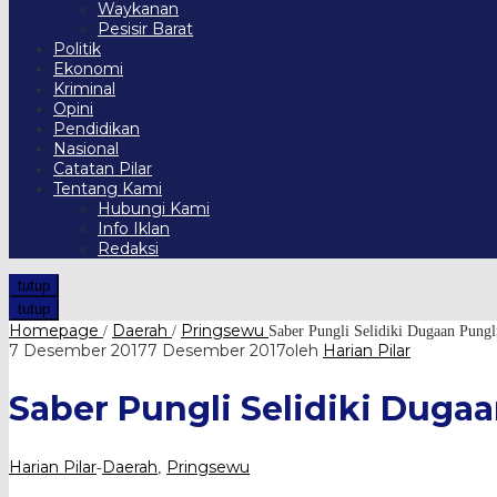
Waykanan
Pesisir Barat
Politik
Ekonomi
Kriminal
Opini
Pendidikan
Nasional
Catatan Pilar
Tentang Kami
Hubungi Kami
Info Iklan
Redaksi
tutup
tutup
Homepage
Daerah
Pringsewu
/
/
Saber Pungli Selidiki Dugaan Pung
7 Desember 2017
7 Desember 2017
oleh
Harian Pilar
Saber Pungli Selidiki Duga
Harian Pilar
Daerah
Pringsewu
-
,