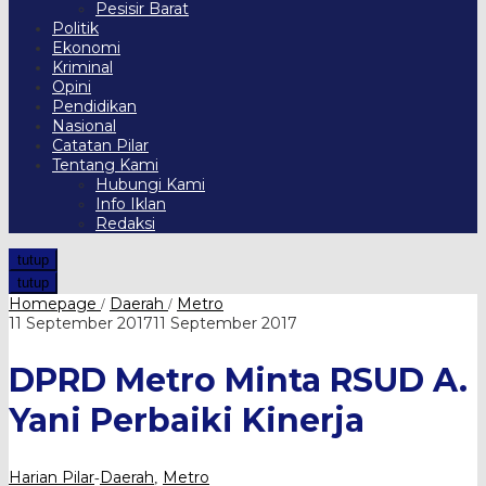
Pesisir Barat
Politik
Ekonomi
Kriminal
Opini
Pendidikan
Nasional
Catatan Pilar
Tentang Kami
Hubungi Kami
Info Iklan
Redaksi
tutup
tutup
DPRD
Homepage
Daerah
Metro
/
/
Metro
oleh
11 September 2017
11 September 2017
Minta
Harian
RSUD
Pilar
DPRD Metro Minta RSUD A.
A.
Yani
Perbaiki
Yani Perbaiki Kinerja
Kinerja
Harian Pilar
Daerah
Metro
-
,