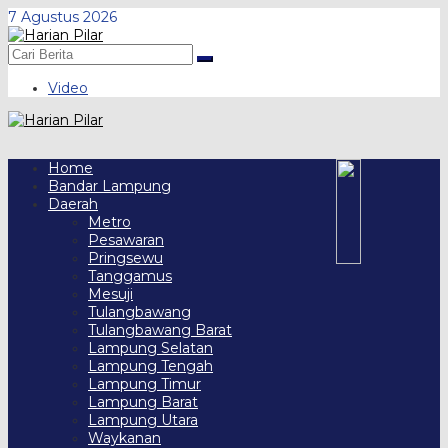
Skip
7 Agustus 2026
to
content
Video
Home
Bandar Lampung
Daerah
Metro
Pesawaran
Pringsewu
Tanggamus
Mesuji
Tulangbawang
Tulangbawang Barat
Lampung Selatan
Lampung Tengah
Lampung Timur
Lampung Barat
Lampung Utara
Waykanan