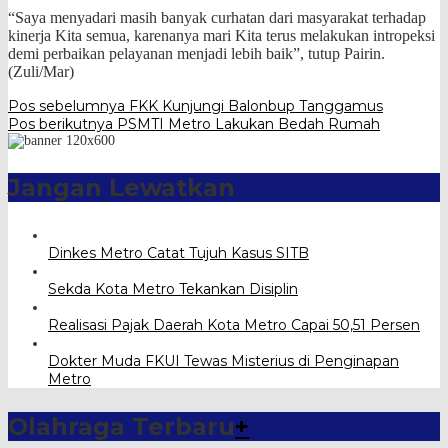
“Saya menyadari masih banyak curhatan dari masyarakat terhadap
kinerja Kita semua, karenanya mari Kita terus melakukan intropeksi
demi perbaikan pelayanan menjadi lebih baik”, tutup Pairin.
(Zuli/Mar)
Navigasi
Pos sebelumnya
FKK Kunjungi Balonbup Tanggamus
Pos berikutnya
PSMTI Metro Lakukan Bedah Rumah
pos
Jangan Lewatkan
Dinkes Metro Catat Tujuh Kasus SITB
Sekda Kota Metro Tekankan Disiplin
Realisasi Pajak Daerah Kota Metro Capai 50,51 Persen
Dokter Muda FKUI Tewas Misterius di Penginapan
Metro
Olahraga Terbaru
+