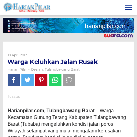
Skip
to
content
Oleh
10 April 2017
Harian
Warga Keluhkan Jalan Rusak
Pilar
Harian Pilar
Daerah
Tulangbawang Barat
-
,
Ilustrasi
Harianpilar.com, Tulangbawang Barat –
Warga
Kecamatan Gunung Terang Kabupaten Tulangbawang
Barat (Tubaba) mengeluhkan kondisi jalan poros
Wilayah setampat yang mulai mengalami
kerusakan