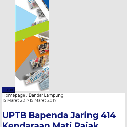
tutup
UPTB
Homepage
Bandar Lampung
/
Bapenda
oleh
15 Maret 2017
15 Maret 2017
Jaring
Harian
414
Pilar
UPTB Bapenda Jaring 414
Kendaraan
Mati
Pajak
Kendaraan Mati Pajak