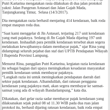
Putri Kartarina mengatakan rasia dilakukan di dua jalan protokol
yakni: Jalan Pangeran Antasari dan Jalan Gajah Mada,
Tanjungkarang Timur, Selasa (14/3/2017).
Dia mengatakan razia berhasil menjaring 414 kendaraan, baik roda
empat maupun roda dua.
“Saat kami menggelar di Jln Antasari, terjaring 217 unit kendaraan
yang mati pajaknya. Sedang di Jln Gajah Mada dijaring 197 unit
kendaraan. Inshaallah para pemilik kendaraan tersebut akan segera
melakukan kewajibannya dalam membayar pajak,” ujar Rina yang
didampingi seluruh pejabat dan staf dari UPTB Pendapatan Wilayah
I Bapenda Provinsi Lampung.
Menurut Rina, panggilan Putri Kartarina, kegiatan razia kendaraan
itu sebagai bagian dari upaya meningkatkan kesadaran masyarakat
pemilik kendaraan untuk membayar pajaknya.
“Langkah razia ini untuk meningkatkan pendapatan daerah dari
sektor pajak kendaraan. Alhamdulilah, dari ratusan pengguna
kendaraan yang pajaknya mati, akan segera membayar ke samsat-
samsat yang ada di wilayah Bandarlampung,” kata dia.
Dikatakan, dari gelar razia sadar membayar pajak kendaraan yang
dilaksanakan sejak pukul 08 sd 11.30 WIB pada dua ruas jalan
protokol itu, berhasil dijaring ratusan kendaraan, baik roda empat