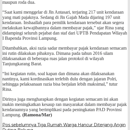
maupun roda dua.
“Saat kami menggelar di Jln Antasari, terjaring 217 unit kendaraan
yang mati pajaknya. Sedang di Jln Gajah Mada dijaring 197 unit
kendaraan. Inshaallah para pemilik kendaraan tersebut akan segera
melakukan kewajibannya dalam membayar pajak,” ujar Rina yang
didampingi seluruh pejabat dan staf dari UPTB Pendapatan Wilayah
I Bapenda Provinsi Lampung.
Ditambahkan, aksi razia sadar membayar pajak kendaraan semacam
ini rutin dilakukan pihaknya. Dimana pada tahun 2016 silam
dilaksanakan di beberapa ruas jalan protokol di wilayah
Tanjungkarang Barat.
“Ini kegiatan rutin, soal kapan dan dimana akan dilaksanakan
nantinya, kami kordinasikan terlebih dulu dengan jajaran Polri,
sehingga pelaksanaan razia bisa berjalan lebih maksimal,” tutur
Rina.
Dirinya juga mengharapkan dengan kegiatan semacam ini akan
makin meningkatkan kesaup ran masyarakat dalam membayar pajak
kendaraannya yang berimplikasi pada peningkatan PAD Provinsi
Lampung.
(Ramona/Mar)
Navigasi
Pos sebelumnya
Tiga Rumah Warga Hancur Diterjang Angin
Puting Beliung