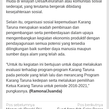
muda di wilayah Desa/Kelurahan atau komunitas sosial
sederajat, yang terutama bergerak dibidang
kesejahteraan sosial.
Selain itu, organisasi sosial kepemudaan Karang
Taruna merupakan wadah pembinaan dan
pengembangan serta pemberdayaan dalam upaya
mengembangkan kegiatan ekonomis produktif dengan
pendayagunaan semua potensi yang tersedia
dilingkungan baik sumber daya manusia maupun
sumber daya alam yang telah ada.
“Untuk itu kegiatan ini bertujuan untuk dapat melakukan
evaluasi terhadap program-program Karang Taruna
pada periode yang telah lalu dan merancang Program
Karang Taruna kedepan serta melalukan pemilihan
Ketua Karang Taruna untuk periode 2016-2021,”
pungkasnya.
(Ramona/Juanda)
Navigasi
Pos sebelumnya
Pos berikutnya