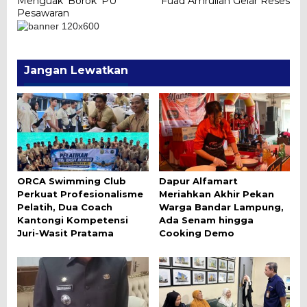
Menguak ‘Borok’ PU
Fuad Amrullah Gelar Reses
pos
Pesawaran
Jangan Lewatkan
ORCA Swimming Club
Dapur Alfamart
Perkuat Profesionalisme
Meriahkan Akhir Pekan
Pelatih, Dua Coach
Warga Bandar Lampung,
Kantongi Kompetensi
Ada Senam hingga
Juri-Wasit Pratama
Cooking Demo