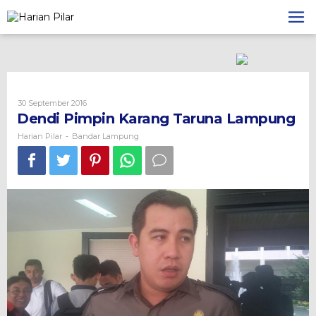
Skip
to
content
Oleh
30 September 2016
Harian
Dendi Pimpin Karang Taruna Lampung
Pilar
Harian Pilar
Bandar Lampung
-