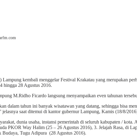
jarfm.com
) Lampung kembali menggelar Festival Krakatau yang merupakan perh
24 hingga 28 Agustus 2016.
pung M.Ridho Ficardo langsung menyampaikan even tahunan tersebut
kan dalam tahun ini banyak wisatawan yang datang, sehingga bisa me
” jelasnya saat ditemui di kantor gubernur Lampung, Kamis (18/8/2016
rakat, dunia usaha, instansi pemerintah di seluruh kabupaten / kota. A
uda PKOR Way Halim (25 – 26 Agustus 2016), 3. Jelajah Rasa, di Lap
ak Budaya, Tugu Adipura (28 Agustus 2016).