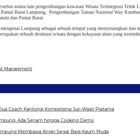
rsebut antara lain pengembangan kawasan Wisata Terintegrasi Teluk
ta Pantai Barat Lampung, Pengembangan Taman Nasional Way Kambas
nda dan Pantai Barat.
 mengenai Lampung sebagai sebuah tempat yang menyenangkan dan ter
 merupakan sebuah destinasi wisata dengan kekayaan alam yang tersemb
nt Manajement
Dua Coach Kantongi Kompetensi Juri-Wasit Pratama
Lampung, Ada Senam hingga Cooking Demo
na Lampung Membawa Angin Segar Bagi Kaum Muda