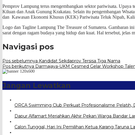
Pemprov Lampung terus mengembangkan sektor pariwisata. Upaya te
Kiluan dan Anak Gunung Krakatau. Selain itu pengembangan Wisa
dan Kawasan Ekonomi Khusus (KEK) Pariwisata Teluk Nipah, Kalia
Logo dan Tagline Lampung The Treasure of Sumatera. Gambaran ini
sarat dengan ragam budaya yang hidup dan kuat. Hal tersebut, jelas
Navigasi pos
Pos sebelumnya
Kandidat Sekdaprov Tersisa Tiga Nama
Pos berikutnya
Darmajaya-UKM Cesmed Gelar Workshop Tale
Jangan Lewatkan
ORCA Swimming Club Perkuat Profesionalisme Pelatih, 
Dapur Alfamart Meriahkan Akhir Pekan Warga Bandar 
Calon Tunggal, Hari Ini Pemilihan Ketua Karang Taru