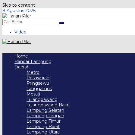
Skip to content
8 Agustus 2026
Video
Home
Bandar Lampung
Daerah
Metro
Pesawaran
Pringsewu
Tanggamus
Mesuji
Tulangbawang
Tulangbawang Barat
Lampung Selatan
Lampung Tengah
Lampung Timur
Lampung Barat
Lampung Utara