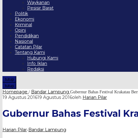
Waykanan
Pesisir Barat
Politik
Ekonomi
Kriminal
Opini
Pendidikan
Nasional
Catatan Pilar
Tentang Kami
Hubungi Kami
Info Iklan
Redaksi
tutup
tutup
Homepage
Bandar Lampung
/
Gubernur Bahas Festival Krakatau Be
19 Agustus 2016
19 Agustus 2016
oleh
Harian Pilar
Gubernur Bahas Festival K
Harian Pilar
Bandar Lampung
-