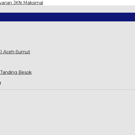
ayanan JKN Maksimal
XXI Aceh-Sumut
 Tanding Besok
g