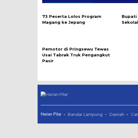
73 Peserta Lolos Program
Bupati
Magang ke Jepang
Sekola
Pemotor di Pringsewu Tewas
Usai Tabrak Truk Pengangkut
Pasir
Harian Pilar
Bandar Lampung
Daerah
Cat