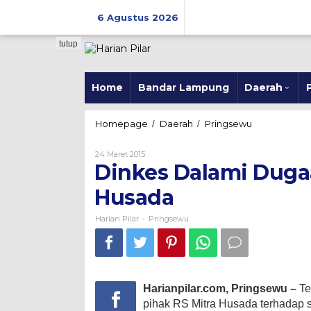
Skip
to
6 Agustus 2026
content
tutup
Home
Bandar Lampung
Daerah
P
Dinkes
Homepage
Daerah
Pringsewu
/
/
Dalami
Dugaan
Oleh
24 Maret 2015
Malpraktek
Harian
Dinkes Dalami Duga
Pilar
RS
Mitra
Husada
Husada
Harian Pilar
Pringsewu
-
Harianpilar.com, Pringsewu –
Te
pihak RS Mitra Husada terhadap 