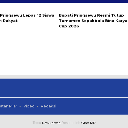
 Pringsewu Lepas 12 Siswa
Bupati Pringsewu Resmi Tutup
h Rakyat
Turnamen Sepakbola Bina Karya
Cup 2026
atan Pilar
Video
Redaksi
Newkarma
Gian MR
Tema
Desain oleh