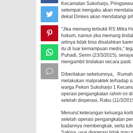
Kecamatan Sukoharjo, Pringsewu
setempat
mengaku akan mendalam
dekat Dinkes akan mendatangi pi
“Jika memang terbukti RS Mitra 
hokum, namun jika memang tinda
artinya tidak bisa disalahkan kare
itu di luar kemampuan medis,” t
Puhadi, Senin (23/3/2015), sera
mengambil tindakan secara pasti.
Diberitakan sebelumnya, Rumah S
melakukan malpraktek terhadap s
warga Pekon Sukoharjo 1 Kecama
operasi pengangkatan rahim ini di
setelah dioperasi, Rabu (11/3/2015
Menurut keterangan keluarga kor
setelah operasi pengangkatan pen
badannya membengkak, serta tub
Sakina, usai dioperasi tidak mau