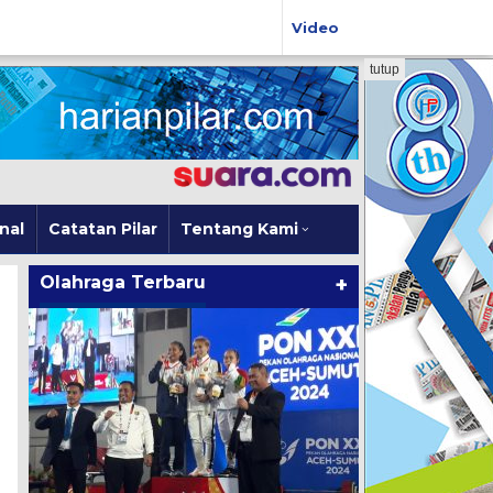
Video
tutup
nal
Catatan Pilar
Tentang Kami
Olahraga Terbaru
+