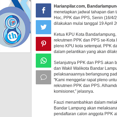
Harianpilar.com, Bandarlampu
menetapkan jadwal tahapan dan t
Hoc, PPK dan PPS, Senin (16/4/2
dilakukan
mulai tanggal 19 April 
Ketua KPU Kota Bandarlampung, F
rekrutmen PPK dan PPS se-Kota 
pleno KPU kota setempat. PPK d
dalam pelantikan yang akan dila
Selanjutnya PPK dan PPS akan b
dan Wakil Walikota Bandar Lampu
pelaksanaannya berlangsung pad
“Kami menggelar rapat pleno untu
rekrutmen PPK dan PPS. Alhamduli
komisioner,” jelasnya.
Fauzi menambahkan dalam melak
Bandar Lampung akan melaksana
pendaftaran calon anggota PPK ak