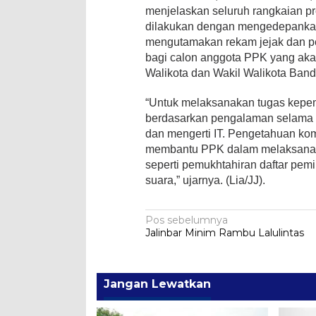
menjelaskan seluruh rangkaian 
dilakukan dengan mengedepankan 
mengutamakan rekam jejak dan pen
bagi calon anggota PPK yang aka
Walikota dan Wakil Walikota Ba
“Untuk melaksanakan tugas kepem
berdasarkan pengalaman selama in
dan mengerti IT. Pengetahuan ko
membantu PPK dalam melaksanaka
seperti pemukhtahiran daftar pemi
suara,” ujarnya. (Lia/JJ).
Navigasi
Pos sebelumnya
Jalinbar Minim Rambu Lalulintas
pos
Jangan Lewatkan