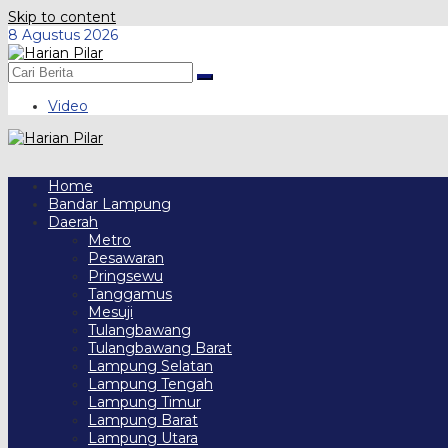
Skip to content
8 Agustus 2026
Video
Home
Bandar Lampung
Daerah
Metro
Pesawaran
Pringsewu
Tanggamus
Mesuji
Tulangbawang
Tulangbawang Barat
Lampung Selatan
Lampung Tengah
Lampung Timur
Lampung Barat
Lampung Utara