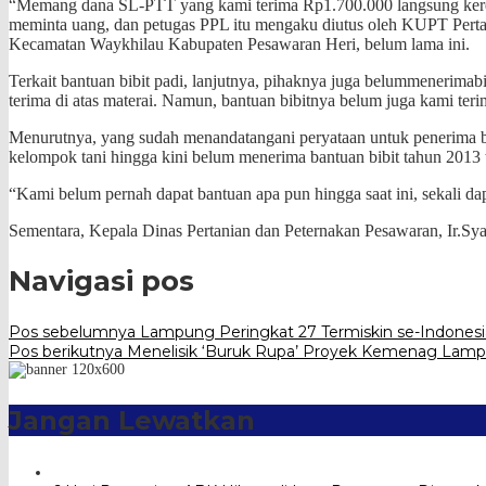
“Memang dana SL-PTT yang kami terima Rp1.700.000 langsung kerek
meminta uang, dan petugas PPL itu mengaku diutus oleh KUPT Pert
Kecamatan Waykhilau Kabupaten Pesawaran Heri, belum lama ini.
Terkait bantuan bibit padi, lanjutnya, pihaknya juga belummenerimab
terima di atas materai. Namun, bantuan bibitnya belum juga kami teri
Menurutnya, yang sudah menandatangani peryataan untuk penerima 
kelompok tani hingga kini belum menerima bantuan bibit tahun 2013 t
“Kami belum pernah dapat bantuan apa pun hingga saat ini, sekali da
Sementara, Kepala Dinas Pertanian dan Peternakan Pesawaran, Ir.Syafr
Navigasi pos
Pos sebelumnya
Lampung Peringkat 27 Termiskin se-Indonesi
Pos berikutnya
Menelisik ‘Buruk Rupa’ Proyek Kemenag Lam
Jangan Lewatkan