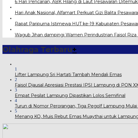
6 Hari Pencarian, ABK Hilang di Laut Pesawaran Ditemu
Hari Anak Nasional, Alfamart Perkuat Gizi Balita Pesawa
Rapat Paripurna Istimewa HUT ke-19 Kabupaten Pesawa
Wagub Jihan dampingi Wamen Perindustrian Faisol Riza tin
Olahraga Terbaru
+
1
Lifter Lampung Sri Hartati Tambah Mendali Emas
2
Faisol Djausal Apresiasi Prestasi IPSI Lampung di PON 
3
Empat Pesilat Lampung Dipastikan Lolos Semifinal
4
Turun di Nomor Perorangan, Tiga Pegolf Lampung Mulai
5
Menang KO, Muis Rebut Emas Muaythai untuk Lampun