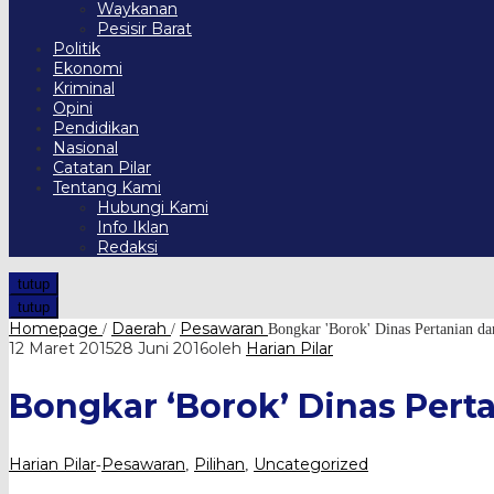
Waykanan
Pesisir Barat
Politik
Ekonomi
Kriminal
Opini
Pendidikan
Nasional
Catatan Pilar
Tentang Kami
Hubungi Kami
Info Iklan
Redaksi
tutup
tutup
Homepage
Daerah
Pesawaran
/
/
Bongkar 'Borok' Dinas Pertanian d
12 Maret 2015
28 Juni 2016
oleh
Harian Pilar
Bongkar ‘Borok’ Dinas Per
Harian Pilar
Pesawaran
Pilihan
Uncategorized
-
,
,