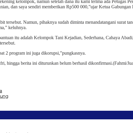
ening kelompok, namun setelah dana itu kami terima ada Petugas Pe
anian, dan saya sendiri memberikan Rp500 000,”ujar Ketua Gabunga
ibit tersebut. Namun, pihaknya sudah diminta menandatangani surat ta
ma,” keluhnya.
bantuan itu adalah Kelompok Tani Kejadian, Sederhana, Cahaya Aba
ersebut.
pat 2 program ini juga dikorupsi,”pungkasnya.
i, hingga berita ini diturunkan belum berhasil dikonfirmasi.(Fahmi/Ju
a
pung