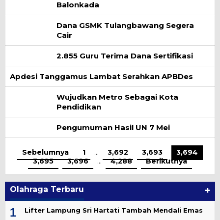
Balonkada
Dana GSMK Tulangbawang Segera
Cair
2.855 Guru Terima Dana Sertifikasi
Apdesi Tanggamus Lambat Serahkan APBDes
Wujudkan Metro Sebagai Kota
Pendidikan
Pengumuman Hasil UN 7 Mei
Sebelumnya
1
…
3,692
3,693
3,694
3,695
3,696
…
4,288
Berikutnya
Olahraga Terbaru
+
1
Lifter Lampung Sri Hartati Tambah Mendali Emas