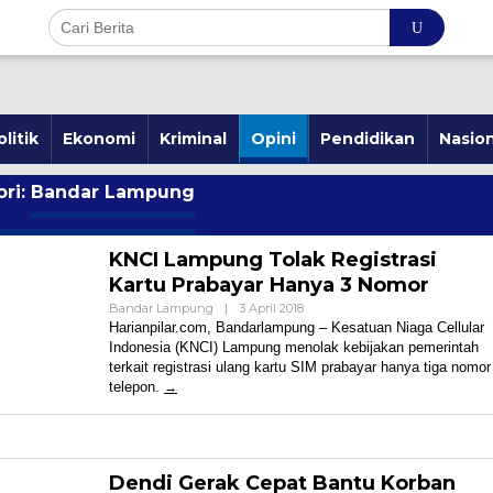
olitik
Ekonomi
Kriminal
Opini
Pendidikan
Nasion
ri:
Bandar Lampung
KNCI Lampung Tolak Registrasi
Kartu Prabayar Hanya 3 Nomor
Oleh
Bandar Lampung
|
3 April 2018
Harian
Harianpilar.com, Bandarlampung – Kesatuan Niaga Cellular
Pilar
Indonesia (KNCI) Lampung menolak kebijakan pemerintah
terkait registrasi ulang kartu SIM prabayar hanya tiga nomor
telepon.
Dendi Gerak Cepat Bantu Korban