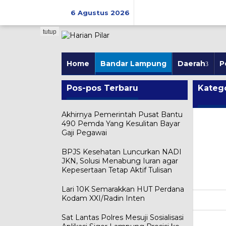
Skip
to
6 Agustus 2026
content
tutup
Home
Bandar Lampung
Daerah
P
Pos-pos Terbaru
Katego
Akhirnya Pemerintah Pusat Bantu
490 Pemda Yang Kesulitan Bayar
Gaji Pegawai
BPJS Kesehatan Luncurkan NADI
JKN, Solusi Menabung Iuran agar
Kepesertaan Tetap Aktif Tulisan
Lari 10K Semarakkan HUT Perdana
Kodam XXI/Radin Inten
Sat Lantas Polres Mesuji Sosialisasi