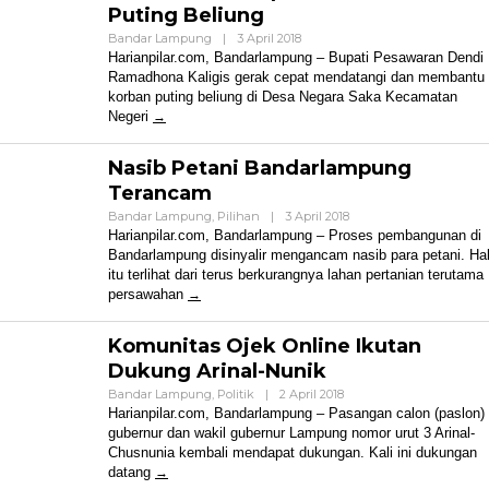
Puting Beliung
Oleh
Bandar Lampung
|
3 April 2018
Harian
Harianpilar.com, Bandarlampung – Bupati Pesawaran Dendi
Pilar
Ramadhona Kaligis gerak cepat mendatangi dan membantu
korban puting beliung di Desa Negara Saka Kecamatan
Negeri
Nasib Petani Bandarlampung
Terancam
D
Oleh
Bandar Lampung
,
Pilihan
|
3 April 2018
ntah Diminta
P
Harian
Harianpilar.com, Bandarlampung – Proses pembangunan di
Pilar
n Efisiensi
Jarnas Indo Resmi
P
Bandarlampung disinyalir mengancam nasib para petani. Ha
er ke Daerah
Dideklarasikan
O
itu terlihat dari terus berkurangnya lahan pertanian terutama
persawahan
Komunitas Ojek Online Ikutan
Dukung Arinal-Nunik
Oleh
Bandar Lampung
,
Politik
|
2 April 2018
Harian
Harianpilar.com, Bandarlampung – Pasangan calon (paslon)
Pilar
gubernur dan wakil gubernur Lampung nomor urut 3 Arinal-
Chusnunia kembali mendapat dukungan. Kali ini dukungan
datang