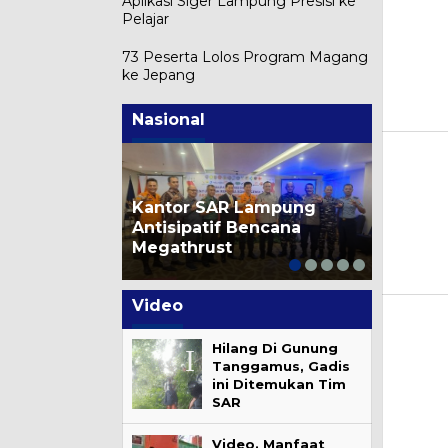
Aplikasi Siger Lampung Presisi ke
Pelajar
73 Peserta Lolos Program Magang
ke Jepang
Nasional
Kantor SAR Lampung
Pemeri
Antisipatif Bencana
Hentika
Megathrust
Transf
Video
Hilang Di Gunung
Tanggamus, Gadis
ini Ditemukan Tim
SAR
Video. Manfaat