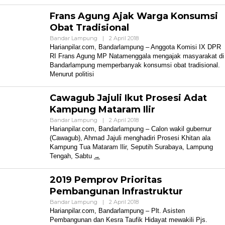
Frans Agung Ajak Warga Konsumsi
Obat Tradisional
Oleh
Bandar Lampung
|
2 April 2018
Harian
Harianpilar.com, Bandarlampung – Anggota Komisi IX DPR
Pilar
RI Frans Agung MP Natamenggala mengajak masyarakat di
Bandarlampung memperbanyak konsumsi obat tradisional.
Menurut politisi
Cawagub Jajuli Ikut Prosesi Adat
Kampung Mataram Ilir
Oleh
Bandar Lampung
|
2 April 2018
Harian
Harianpilar.com, Bandarlampung – Calon wakil gubernur
Pilar
(Cawagub), Ahmad Jajuli menghadiri Prosesi Khitan ala
Kampung Tua Mataram Ilir, Seputih Surabaya, Lampung
Tengah, Sabtu
2019 Pemprov Prioritas
Pembangunan Infrastruktur
Oleh
Bandar Lampung
|
2 April 2018
Harian
Harianpilar.com, Bandarlampung – Plt. Asisten
Pilar
Pembangunan dan Kesra Taufik Hidayat mewakili Pjs.