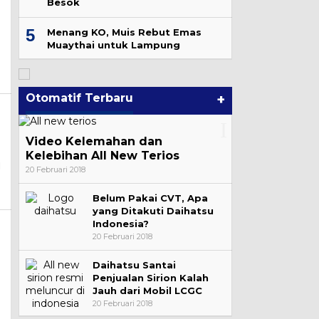
Besok
5
Menang KO, Muis Rebut Emas
Muaythai untuk Lampung
Otomatif Terbaru
+
PR RI Sebut Presiden
Video Kelemahan dan
rabowo Dukung
Petinggi Otorita IKN Asa
Kelebihan All New Terios
enertiban Angkutan
Lampung Mengundurka
l
20 Februari 2018
DOL
Diri
Belum Pakai CVT, Apa
yang Ditakuti Daihatsu
Indonesia?
20 Februari 2018
Daihatsu Santai
Penjualan Sirion Kalah
Jauh dari Mobil LCGC
20 Februari 2018