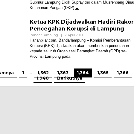
Gubrnur Lampung Didik Suprayitno dalam Musrenbang Dina
Ketahanan Pangan (DKP)
Ketua KPK Dijadwalkan Hadiri Rakor
Pencegahan Korupsi di Lampung
Oleh
Bandar Lampung
|
2 April 2018
Harian
Harianpilar.com, Bandarlampung – Komisi Pemberantasan
Pilar
Korupsi (KPK) dijadwalkan akan memberikan pencerahan
kepada seluruh Organisasi Perangkat Daerah (OPD) se-
Provinsi Lampung pada
umnya
1
…
1,362
1,363
1,364
1,365
1,366
1,948
Berikutnya