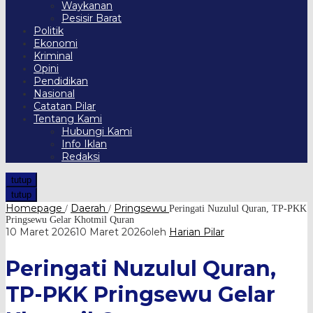
Waykanan
Pesisir Barat
Politik
Ekonomi
Kriminal
Opini
Pendidikan
Nasional
Catatan Pilar
Tentang Kami
Hubungi Kami
Info Iklan
Redaksi
tutup
tutup
Homepage
Daerah
Pringsewu
/
/
Peringati Nuzulul Quran, TP-PKK
Pringsewu Gelar Khotmil Quran
10 Maret 2026
10 Maret 2026
oleh
Harian Pilar
Peringati Nuzulul Quran,
TP-PKK Pringsewu Gelar