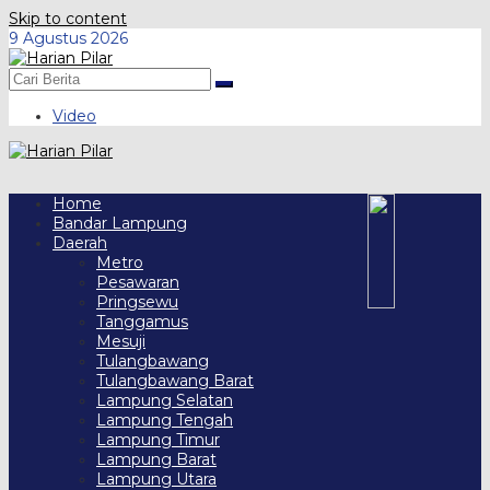
Skip to content
9 Agustus 2026
Video
Home
Bandar Lampung
Daerah
Metro
Pesawaran
Pringsewu
Tanggamus
Mesuji
Tulangbawang
Tulangbawang Barat
Lampung Selatan
Lampung Tengah
Lampung Timur
Lampung Barat
Lampung Utara