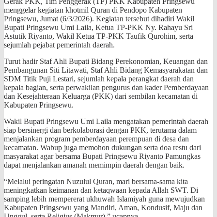
Gerak PKK, Tim Penggerak (TP) PKK Kabupaten Pringsewu
menggelar kegiatan khotmil Quran di Pendopo Kabupaten
Pringsewu, Jumat (6/3/2026). Kegiatan tersebut dihadiri Wakil
Bupati Pringsewu Umi Laila, Ketua TP-PKK Ny. Rahayu Sri
Astutik Riyanto, Wakil Ketua TP-PKK Taufik Qurohim, serta
sejumlah pejabat pemerintah daerah.
Turut hadir Staf Ahli Bupati Bidang Perekonomian, Keuangan dan
Pembangunan Siti Litawati, Staf Ahli Bidang Kemasyarakatan dan
SDM Titik Puji Lestari, sejumlah kepala perangkat daerah dan
kepala bagian, serta perwakilan pengurus dan kader Pemberdayaan
dan Kesejahteraan Keluarga (PKK) dari sembilan kecamatan di
Kabupaten Pringsewu.
Wakil Bupati Pringsewu Umi Laila mengatakan pemerintah daerah
siap bersinergi dan berkolaborasi dengan PKK, terutama dalam
menjalankan program pemberdayaan perempuan di desa dan
kecamatan. Wabup juga memohon dukungan serta doa restu dari
masyarakat agar bersama Bupati Pringsewu Riyanto Pamungkas
dapat menjalankan amanah memimpin daerah dengan baik.
“Melalui peringatan Nuzulul Quran, mari bersama-sama kita
meningkatkan keimanan dan ketaqwaan kepada Allah SWT. Di
samping lebih mempererat ukhuwah Islamiyah guna mewujudkan
Kabupaten Pringsewu yang Mandiri, Aman, Kondusif, Maju dan
Unggul, serta Religius (Makmur),” ucapnya.