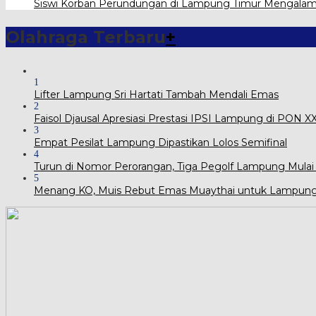
Siswi Korban Perundungan di Lampung Timur Mengala
Olahraga Terbaru
+
1
Lifter Lampung Sri Hartati Tambah Mendali Emas
2
Faisol Djausal Apresiasi Prestasi IPSI Lampung di PON 
3
Empat Pesilat Lampung Dipastikan Lolos Semifinal
4
Turun di Nomor Perorangan, Tiga Pegolf Lampung Mulai
5
Menang KO, Muis Rebut Emas Muaythai untuk Lampun