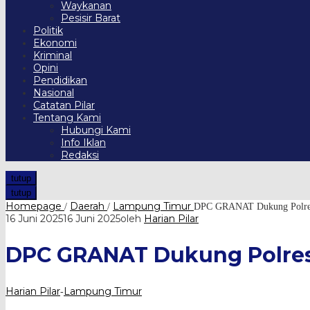
Waykanan
Pesisir Barat
Politik
Ekonomi
Kriminal
Opini
Pendidikan
Nasional
Catatan Pilar
Tentang Kami
Hubungi Kami
Info Iklan
Redaksi
tutup
tutup
Homepage
Daerah
Lampung Timur
/
/
DPC GRANAT Dukung Polres 
16 Juni 2025
16 Juni 2025
oleh
Harian Pilar
DPC GRANAT Dukung Polres
Harian Pilar
Lampung Timur
-