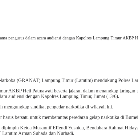
a pengurus dalam acara audiensi dengan Kapolres Lampung Timur AKBP Heti
Narkoba (GRANAT) Lampung Timur (Lamtim) mendukung Polres Lamt
KBP Heti Patmawati beserta jajaran dalam menangkap jaringan pen
 audiensi dengan Kapolres Lampung Timur, Jumat (13/6).
h mengungkap sindikat pengedar narkotika di wilayah ini.
harus bersatu untuk memberantas peredaran gelap narkotika di Bumei
 dipimpin Ketua Musannif Effendi Yusnida, Bendahara Rahmat Hi
T Lamtim Arman Suhada dan Nurhadi.