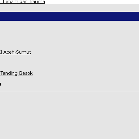
mi Lebam dan Trauma
XXI Aceh-Sumut
 Tanding Besok
g