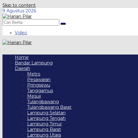
Skip to content
9 Agustus 2026
Video
Home
Bandar Lampung
Daerah
Metro
Pesawaran
Pringsewu
Tanggamus
Mesuji
Tulangbawang
Tulangbawang Barat
Lampung Selatan
Lampung Tengah
Lampung Timur
Lampung Barat
Lampung Utara