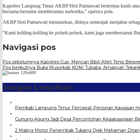
Kapolres Lampung Timur AKBP Heti Patmawati berterima kasih ata
bersama-bersama memberantas narkotika,” ujarnya pula.
AKBP Heti Patmawati menuturkan, dirinya semenjak menjabat sebagai
“Kami keliling-keliling ke polsek-polsek, kami juga membersamai Ibu
Navigasi pos
Pos sebelumnya
Kapolres Cup: Mencari Bibit Atlet Tenis Berpre
Pos berikutnya
Buka Musorkab KONI Tubaba, Amalsyah Tekanka
Jangan Lewatkan
Pemkab Lampung Timur Percepat Perizinan Kawasan H
Gunung Agung Jadi Desa Percontohan Kesiapsiagaan B
2 Maling Motor Penembak Tukang Ojek Matraman Ditan