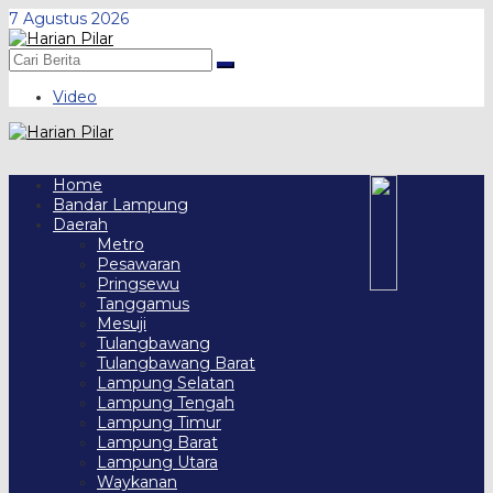
Skip
7 Agustus 2026
to
content
Video
Home
Bandar Lampung
Daerah
Metro
Pesawaran
Pringsewu
Tanggamus
Mesuji
Tulangbawang
Tulangbawang Barat
Lampung Selatan
Lampung Tengah
Lampung Timur
Lampung Barat
Lampung Utara
Waykanan