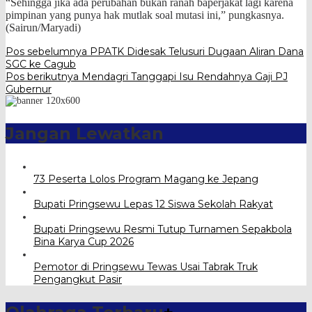
“Sehingga jika ada perubahan bukan ranah baperjakat lagi karena
pimpinan yang punya hak mutlak soal mutasi ini,” pungkasnya.
(Sairun/Maryadi)
Navigasi
Pos sebelumnya
PPATK Didesak Telusuri Dugaan Aliran Dana
SGC ke Cagub
pos
Pos berikutnya
Mendagri Tanggapi Isu Rendahnya Gaji PJ
Gubernur
Jangan Lewatkan
73 Peserta Lolos Program Magang ke Jepang
Bupati Pringsewu Lepas 12 Siswa Sekolah Rakyat
Bupati Pringsewu Resmi Tutup Turnamen Sepakbola
Bina Karya Cup 2026
Pemotor di Pringsewu Tewas Usai Tabrak Truk
Pengangkut Pasir