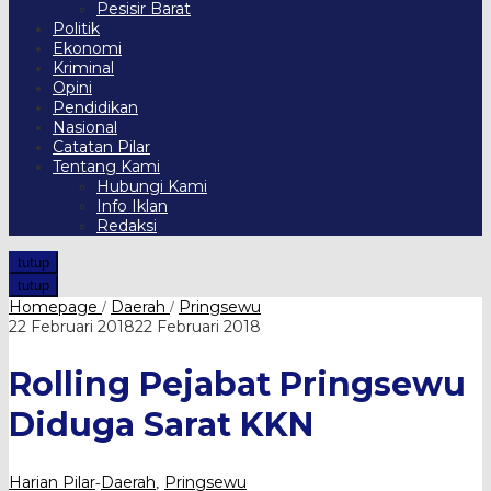
Pesisir Barat
Politik
Ekonomi
Kriminal
Opini
Pendidikan
Nasional
Catatan Pilar
Tentang Kami
Hubungi Kami
Info Iklan
Redaksi
tutup
tutup
Rolling
Homepage
Daerah
Pringsewu
/
/
Pejabat
oleh
22 Februari 2018
22 Februari 2018
Pringsewu
Harian
Diduga
Pilar
Rolling Pejabat Pringsewu
Sarat
KKN
Diduga Sarat KKN
Harian Pilar
Daerah
Pringsewu
-
,