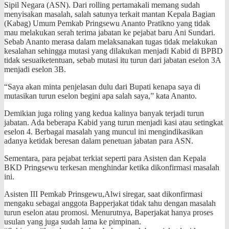
Sipil Negara (ASN). Dari rolling pertamakali memang sudah
menyisakan masalah, salah satunya terkait mantan Kepala Bagian
(Kabag) Umum Pemkab Pringsewu Ananto Pratikno yang tidak
mau melakukan serah terima jabatan ke pejabat baru Ani Sundari.
Sebab Ananto merasa dalam melaksanakan tugas tidak melakukan
kesalahan sehingga mutasi yang dilakukan menjadi Kabid di BPBD
tidak sesuaiketentuan, sebab mutasi itu turun dari jabatan eselon 3A
menjadi eselon 3B.
“Saya akan minta penjelasan dulu dari Bupati kenapa saya di
mutasikan turun eselon begini apa salah saya,” kata Ananto.
Demikian juga roling yang kedua kalinya banyak terjadi turun
jabatan. Ada beberapa Kabid yang turun menjadi kasi atau setingkat
eselon 4. Berbagai masalah yang muncul ini mengindikasikan
adanya ketidak beresan dalam penetuan jabatan para ASN.
Sementara, para pejabat terkiat seperti para Asisten dan Kepala
BKD Pringsewu terkesan menghindar ketika dikonfirmasi masalah
ini.
Asisten III Pemkab Prinsgewu,Alwi siregar, saat dikonfirmasi
mengaku sebagai anggota Bapperjakat tidak tahu dengan masalah
turun eselon atau promosi. Menurutnya, Baperjakat hanya proses
usulan yang juga sudah lama ke pimpinan.